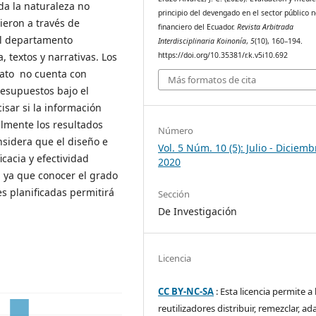
a la naturaleza no
principio del devengado en el sector público 
ieron a través de
financiero del Ecuador.
Revista Arbitrada
el departamento
Interdisciplinaria Koinonía
,
5
(10), 160–194.
https://doi.org/10.35381/r.k.v5i10.692
, textos y narrativas. Los
ato no cuenta con
Más formatos de cita
resupuestos bajo el
isar si la información
almente los resultados
Número
nsidera que el diseño e
Vol. 5 Núm. 10 (5): Julio - Diciemb
cacia y efectividad
2020
, ya que conocer el grado
s planificadas permitirá
Sección
De Investigación
Licencia
CC BY-NC-SA
: Esta licencia permite a 
reutilizadores distribuir, remezclar, ad