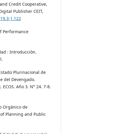
 and Credit Cooperative,
igital Publisher CEIT,
019.3-1.122
of Performance
idad : Introducción.
l.
Estado Plurinacional de
ble del Devengado.
. ECOS. Año 3. N° 24. 7-8.
go Orgánico de
 of Planning and Public