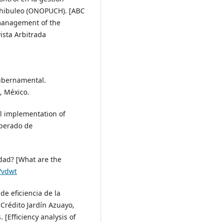
Chibuleo (ONOPUCH). [ABC
 management of the
ista Arbitrada
Gubernamental.
, México.
ul implementation of
uperado de
idad? [What are the
l/vdwt
 de eficiencia de la
 Crédito Jardín Azuayo,
[Efficiency analysis of