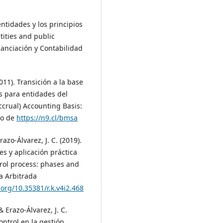
entidades y los principios
tities and public
nanciación y Contabilidad
11). Transición a la base
s para entidades del
ccrual) Accounting Basis:
do de
https://n9.cl/bmsa
razo-Álvarez, J. C. (2019).
s y aplicación práctica
trol process: phases and
ta Arbitrada
.org/10.35381/r.k.v4i2.468
 Erazo-Álvarez, J. C.
ntrol en la gestión