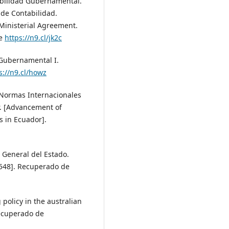
abilidad Gubernamental.
de Contabilidad.
inisterial Agreement.
de
https://n9.cl/jk2c
 Gubernamental I.
s://n9.cl/howz
s Normas Internacionales
r. [Advancement of
s in Ecuador].
 General del Estado.
e 548]. Recuperado de
 policy in the australian
Recuperado de