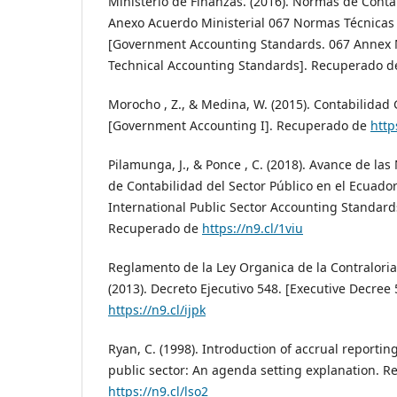
Ministerio de Finanzas. (2016). Normas de Cont
Anexo Acuerdo Ministerial 067 Normas Técnicas 
[Government Accounting Standards. 067 Annex M
Technical Accounting Standards]. Recuperado 
Morocho , Z., & Medina, W. (2015). Contabilidad
[Government Accounting I]. Recuperado de
http
Pilamunga, J., & Ponce , C. (2018). Avance de la
de Contabilidad del Sector Público en el Ecuado
International Public Sector Accounting Standard
Recuperado de
https://n9.cl/1viu
Reglamento de la Ley Organica de la Contraloria
(2013). Decreto Ejecutivo 548. [Executive Decre
https://n9.cl/ijpk
Ryan, C. (1998). Introduction of accrual reporting
public sector: An agenda setting explanation. 
https://n9.cl/lso2