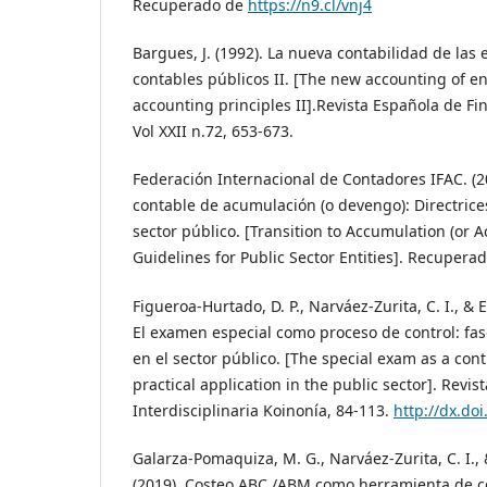
Recuperado de
https://n9.cl/vnj4
Bargues, J. (1992). La nueva contabilidad de las 
contables públicos II. [The new accounting of en
accounting principles II].Revista Española de Fi
Vol XXII n.72, 653-673.
Federación Internacional de Contadores IFAC. (20
contable de acumulación (o devengo): Directrice
sector público. [Transition to Accumulation (or A
Guidelines for Public Sector Entities]. Recupera
Figueroa-Hurtado, D. P., Narváez-Zurita, C. I., & E
El examen especial como proceso de control: fase
en el sector público. [The special exam as a con
practical application in the public sector]. Revis
Interdisciplinaria Koinonía, 84-113.
http://dx.doi
Galarza-Pomaquiza, M. G., Narváez-Zurita, C. I., &
(2019). Costeo ABC /ABM como herramienta de co