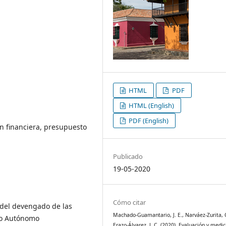
HTML
PDF
HTML (English)
PDF (English)
ón financiera, presupuesto
Publicado
19-05-2020
Cómo citar
o del devengado de las
Machado-Guamantario, J. E., Narváez-Zurita, C
no Autónomo
Erazo-Álvarez, J. C. (2020). Evaluación y medic