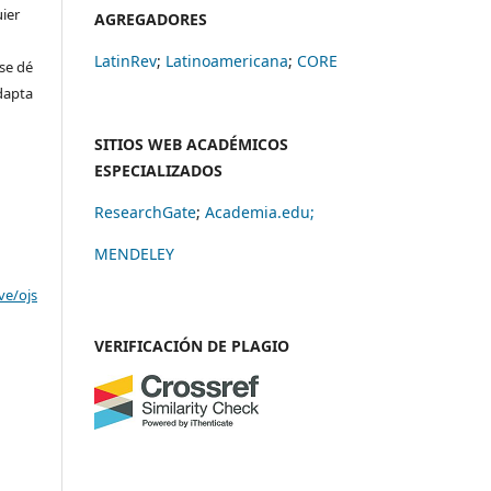
uier
AGREGADORES
LatinRev
;
Latinoamericana
;
CORE
se dé
adapta
SITIOS WEB ACADÉMICOS
ESPECIALIZADOS
ResearchGate
;
Academia.edu;
MENDELEY
ve/ojs
VERIFICACIÓN DE PLAGIO