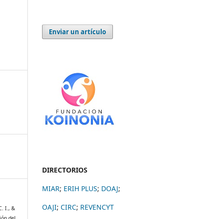
Enviar un artículo
DIRECTORIOS
MIAR
;
ERIH PLUS
;
DOAJ
;
OAJI
;
CIRC
;
REVENCYT
. I., &
ión del