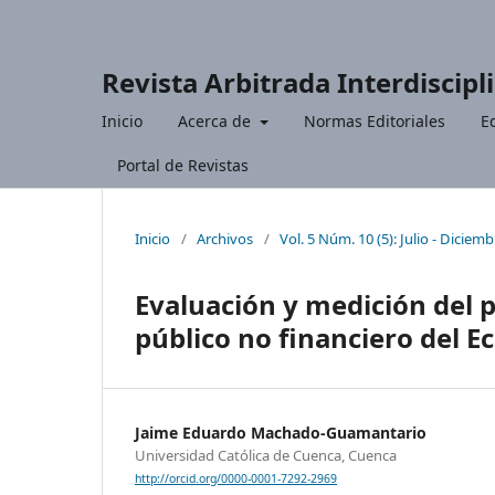
Revista Arbitrada Interdiscipl
Inicio
Acerca de
Normas Editoriales
Ed
Portal de Revistas
Inicio
/
Archivos
/
Vol. 5 Núm. 10 (5): Julio - Diciem
Evaluación y medición del p
público no financiero del E
Jaime Eduardo Machado-Guamantario
Universidad Católica de Cuenca, Cuenca
http://orcid.org/0000-0001-7292-2969