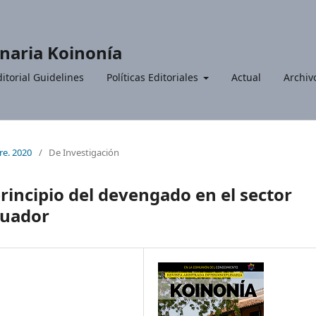
inaria Koinonía
itorial Guidelines
Políticas Editoriales
Actual
Archiv
bre. 2020
/
De Investigación
rincipio del devengado en el sector
cuador