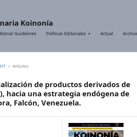
inaria Koinonía
itorial Guidelines
Políticas Editoriales
Actual
Archiv
2017
/
Artículos
ialización de productos derivados de
s), hacia una estrategia endógena de
ra, Falcón, Venezuela.