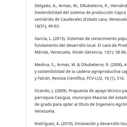
Delgado, A., Armas, W., D’Aubeterre, R., Hernánd
Sostenibilidad del sistema de producción Capra h
semiárido de Cauderales (Estado Lara, Venezuela
16(31), 49-63.
García, L. (2013). Sistemas de conocimiento po
fundamento del desarrollo local. El caso de Produ
Mérida, Venezuela. Visión Gerencia, 12(1): 58-86.
Medina, S., Armas, W. & D’Aubeterre, R. (2008). 
y sostenibilidad de la cadena agroproductiva ca
y Falcón. Revista Científica, FCV-LUZ, 18 (1), 516.
Ocando, J. (2009). Propuesta de apoyo técnico pa
parroquia Casigua, municipio Mauroa del estado 
de grado para optar al título de Ingeniero Agr
Venezuela.
Rodríguez, A. (2010). Innovación y desarrollo loc