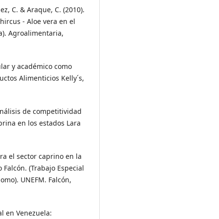
ez, C. & Araque, C. (2010).
ircus - Aloe vera en el
). Agroalimentaria,
pular y académico como
ctos Alimenticios Kelly´s,
Análisis de competitividad
prina en los estados Lara
ra el sector caprino en la
Falcón. (Trabajo Especial
ónomo). UNEFM. Falcón,
al en Venezuela: