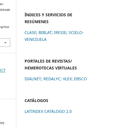
 en
rbitrada
ÍNDICES Y SERVICIOS DE
RESÚMENES
hp/revi
CLASE
;
BIBLAT
;
IRESIE
;
SCIELO-
VENEZUELA
PORTALES DE REVISTAS/
HEMEROTECAS VIRTUALES
017
DIALNET
;
REDALYC
;
VLEX;
EBSCO
CATÁLOGOS
LATINDEX CATÁLOGO 2.0
los