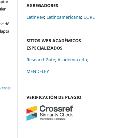
aptar
AGREGADORES
uier
LatinRev
;
Latinoamericana
;
CORE
se dé
adapta
SITIOS WEB ACADÉMICOS
ESPECIALIZADOS
ResearchGate
;
Academia.edu;
MENDELEY
ve/ojs
VERIFICACIÓN DE PLAGIO