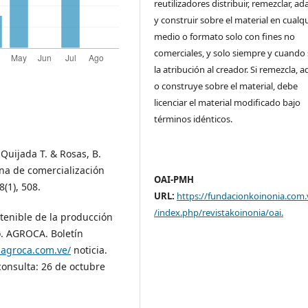
reutilizadores distribuir, remezclar, ad
y construir sobre el material en cualq
medio o formato solo con fines no
comerciales, y solo siempre y cuando 
la atribución al creador. Si remezcla, 
o construye sobre el material, debe
licenciar el material modificado bajo
términos idénticos.
 Quijada T. & Rosas, B.
ena de comercialización
OAI-PMH
8(1), 508.
URL:
https://fundacionkoinonia.com.
/index.php/revistakoinonia/oai
.
stenible de la producción
o. AGROCA. Boletín
.agroca.com.ve/
noticia.
onsulta: 26 de octubre