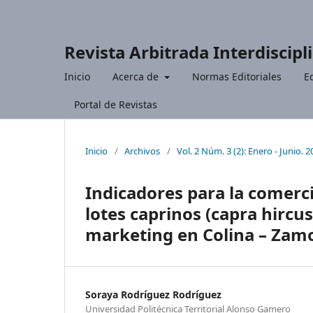
Revista Arbitrada Interdiscipl
Inicio
Acerca de
Normas Editoriales
Ed
Portal de Revistas
Inicio
/
Archivos
/
Vol. 2 Núm. 3 (2): Enero - Junio. 
Indicadores para la comerc
lotes caprinos (capra hircu
marketing en Colina – Zamo
Soraya Rodríguez Rodríguez
Universidad Politécnica Territorial Alonso Gamero