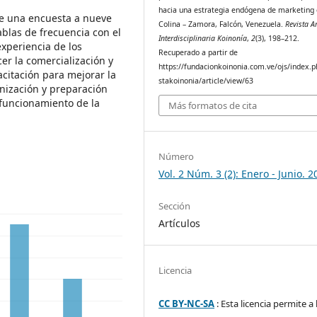
hacia una estrategia endógena de marketing
de una encuesta a nueve
Colina – Zamora, Falcón, Venezuela.
Revista A
blas de frecuencia con el
Interdisciplinaria Koinonía
,
2
(3), 198–212.
experiencia de los
Recuperado a partir de
cer la comercialización y
https://fundacionkoinonia.com.ve/ojs/index.p
citación para mejorar la
stakoinonia/article/view/63
nización y preparación
 funcionamiento de la
Más formatos de cita
Número
Vol. 2 Núm. 3 (2): Enero - Junio. 2
Sección
Artículos
Licencia
CC BY-NC-SA
: Esta licencia permite a 