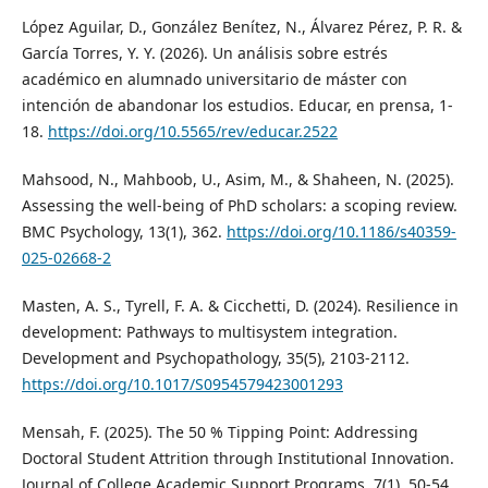
López Aguilar, D., González Benítez, N., Álvarez Pérez, P. R. &
García Torres, Y. Y. (2026). Un análisis sobre estrés
académico en alumnado universitario de máster con
intención de abandonar los estudios. Educar, en prensa, 1-
18.
https://doi.org/10.5565/rev/educar.2522
Mahsood, N., Mahboob, U., Asim, M., & Shaheen, N. (2025).
Assessing the well-being of PhD scholars: a scoping review.
BMC Psychology, 13(1), 362.
https://doi.org/10.1186/s40359-
025-02668-2
Masten, A. S., Tyrell, F. A. & Cicchetti, D. (2024). Resilience in
development: Pathways to multisystem integration.
Development and Psychopathology, 35(5), 2103-2112.
https://doi.org/10.1017/S0954579423001293
Mensah, F. (2025). The 50 % Tipping Point: Addressing
Doctoral Student Attrition through Institutional Innovation.
Journal of College Academic Support Programs, 7(1), 50-54.