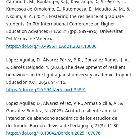
Cantinotti, M., Boulanger, S.-J., Kayiranga, D., St-Pierre, L.,
Kimessoukié-Omolomo, É., Rutembesa, E., Moudio, A.-M., &
Nkoum, B. A. (2021). Fostering the resilience of graduate
students. In 7th International Conference on Higher
Education Advances (HEAd’21) (pp. 889–896). Universitat
Politècnica de València.
https://doi.org/10.4995/HEAd21.2021.13006
López Aguilar, D., Álvarez Pérez, P. R., González Ramos, J. A.,
& Garcés Delgado, Y. (2023). The development of resilient
behaviours in the fight against university academic dropout.
Educación XX1, 26(2), 91-116.
https://doi.org/10.5944/educxx1.35891
López Aguilar, D., Álvarez Pérez, P. R., Armas Sicilia, A., &
González Benítez, N. (2025). Actitud resiliente ante la
intención de abandono académico de los estudios de
doctorado. Bordón. Revista de Pedagogía, 77(3), 11-30.
https://doi.org/10.13042/Bordon.2025.107876