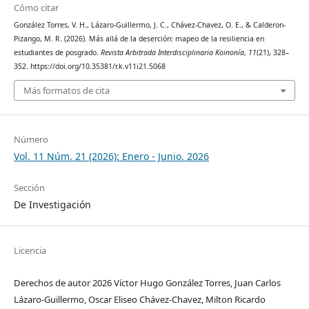
Cómo citar
González Torres, V. H., Lázaro-Guillermo, J. C., Chávez-Chavez, O. E., & Calderon-
Pizango, M. R. (2026). Más allá de la deserción: mapeo de la resiliencia en
estudiantes de posgrado.
Revista Arbitrada Interdisciplinaria Koinonía
,
11
(21), 328–
352. https://doi.org/10.35381/r.k.v11i21.5068
Más formatos de cita
Número
Vol. 11 Núm. 21 (2026): Enero - Junio. 2026
Sección
De Investigación
Licencia
Derechos de autor 2026 Víctor Hugo González Torres, Juan Carlos
Lázaro-Guillermo, Oscar Eliseo Chávez-Chavez, Milton Ricardo