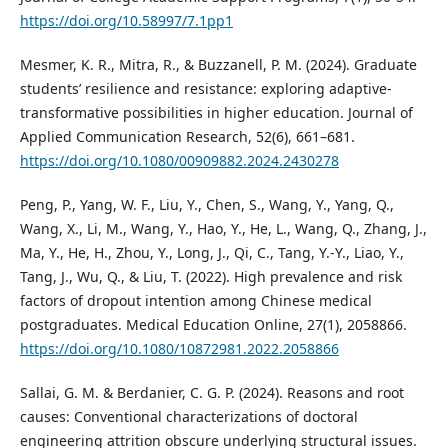
https://doi.org/10.58997/7.1pp1
Mesmer, K. R., Mitra, R., & Buzzanell, P. M. (2024). Graduate
students’ resilience and resistance: exploring adaptive-
transformative possibilities in higher education. Journal of
Applied Communication Research, 52(6), 661–681.
https://doi.org/10.1080/00909882.2024.2430278
Peng, P., Yang, W. F., Liu, Y., Chen, S., Wang, Y., Yang, Q.,
Wang, X., Li, M., Wang, Y., Hao, Y., He, L., Wang, Q., Zhang, J.,
Ma, Y., He, H., Zhou, Y., Long, J., Qi, C., Tang, Y.-Y., Liao, Y.,
Tang, J., Wu, Q., & Liu, T. (2022). High prevalence and risk
factors of dropout intention among Chinese medical
postgraduates. Medical Education Online, 27(1), 2058866.
https://doi.org/10.1080/10872981.2022.2058866
Sallai, G. M. & Berdanier, C. G. P. (2024). Reasons and root
causes: Conventional characterizations of doctoral
engineering attrition obscure underlying structural issues.