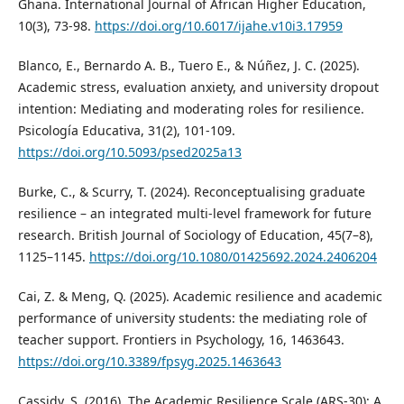
Ghana. International Journal of African Higher Education,
10(3), 73-98.
https://doi.org/10.6017/ijahe.v10i3.17959
Blanco, E., Bernardo A. B., Tuero E., & Núñez, J. C. (2025).
Academic stress, evaluation anxiety, and university dropout
intention: Mediating and moderating roles for resilience.
Psicología Educativa, 31(2), 101-109.
https://doi.org/10.5093/psed2025a13
Burke, C., & Scurry, T. (2024). Reconceptualising graduate
resilience – an integrated multi-level framework for future
research. British Journal of Sociology of Education, 45(7–8),
1125–1145.
https://doi.org/10.1080/01425692.2024.2406204
Cai, Z. & Meng, Q. (2025). Academic resilience and academic
performance of university students: the mediating role of
teacher support. Frontiers in Psychology, 16, 1463643.
https://doi.org/10.3389/fpsyg.2025.1463643
Cassidy, S. (2016). The Academic Resilience Scale (ARS-30): A