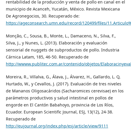
rentabilidad de la producción y venta de pollo en canal en el
municipio de Acanceh, Yucatán, México. Revista Mexicana
De Agronegocios, 30. Recuperado de:
https://ageconsearch.umn.edu/record/120499/files/11.Articul
Monção, C., Sousa, B., Monte, L., Damaceno, N., Silva, F.,
Silva, J., y Nunes, L. (2013). Elaboración y evaluación
sensorial de nuggets de subproductos de pollo. Industria
Cárnica Latam, 185, 46-50. Recuperado de
http://wwww.publitec.com.ar/contenido/objetos/Elaboracinyeva
Moreira, R., Villalva, G., Álava, J., Álvarez, H., Gallardo, L. Q,
Hurtado, W., y Cevallos, J. (2017). Evaluación de tres niveles
de Mananos Oligosacáridos (Sacharomices cerevisae) en los
parámetros productivos y salud intestinal en pollos de
engorde en El Cantón Babahoyo, provincia de Los Ríos,
Ecuador. European Scientific Journal, ESJ, 13(12), 24-38.
Recuperado de
http://eujournal.org/index.php/esj/article/view/9111