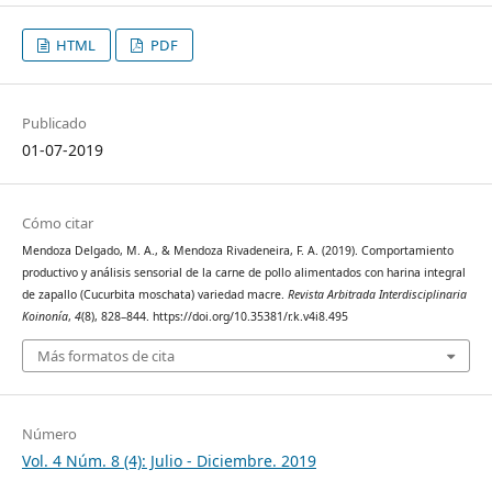
HTML
PDF
Publicado
01-07-2019
Cómo citar
Mendoza Delgado, M. A., & Mendoza Rivadeneira, F. A. (2019). Comportamiento
productivo y análisis sensorial de la carne de pollo alimentados con harina integral
de zapallo (Cucurbita moschata) variedad macre.
Revista Arbitrada Interdisciplinaria
Koinonía
,
4
(8), 828–844. https://doi.org/10.35381/r.k.v4i8.495
Más formatos de cita
Número
Vol. 4 Núm. 8 (4): Julio - Diciembre. 2019