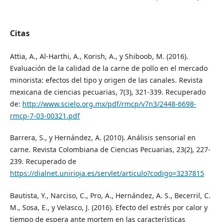
Citas
Attia, A., Al-Harthi, A., Korish, A., y Shiboob, M. (2016).
Evaluación de la calidad de la carne de pollo en el mercado
minorista: efectos del tipo y origen de las canales. Revista
mexicana de ciencias pecuarias, 7(3), 321-339. Recuperado
de:
http://www.scielo.org.mx/pdf/rmcp/v7n3/2448-6698-
rmcp-7-03-00321.pdf
Barrera, S., y Hernández, A. (2010). Análisis sensorial en
carne. Revista Colombiana de Ciencias Pecuarias, 23(2), 227-
239. Recuperado de
https://dialnet.unirioja.es/servlet/articulo?codigo=3237815
Bautista, Y., Narciso, C., Pro, A., Hernández, A. S., Becerril, C.
M., Sosa, E., y Velasco, J. (2016). Efecto del estrés por calor y
tiempo de espera ante mortem en las características