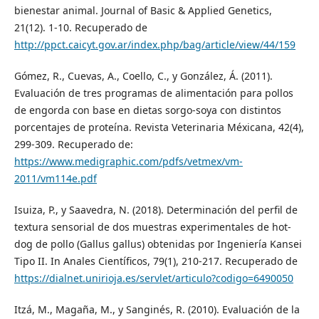
bienestar animal. Journal of Basic & Applied Genetics,
21(12). 1-10. Recuperado de
http://ppct.caicyt.gov.ar/index.php/bag/article/view/44/159
Gómez, R., Cuevas, A., Coello, C., y González, Á. (2011).
Evaluación de tres programas de alimentación para pollos
de engorda con base en dietas sorgo-soya con distintos
porcentajes de proteína. Revista Veterinaria Méxicana, 42(4),
299-309. Recuperado de:
https://www.medigraphic.com/pdfs/vetmex/vm-
2011/vm114e.pdf
Isuiza, P., y Saavedra, N. (2018). Determinación del perfil de
textura sensorial de dos muestras experimentales de hot-
dog de pollo (Gallus gallus) obtenidas por Ingeniería Kansei
Tipo II. In Anales Científicos, 79(1), 210-217. Recuperado de
https://dialnet.unirioja.es/servlet/articulo?codigo=6490050
Itzá, M., Magaña, M., y Sanginés, R. (2010). Evaluación de la