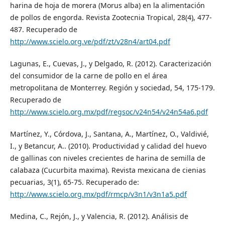
harina de hoja de morera (Morus alba) en la alimentación
de pollos de engorda. Revista Zootecnia Tropical, 28(4), 477-
487. Recuperado de
http://www.scielo.org.ve/pdf/zt/v28n4/art04.pdf
Lagunas, E., Cuevas, J., y Delgado, R. (2012). Caracterización
del consumidor de la carne de pollo en el área
metropolitana de Monterrey. Región y sociedad, 54, 175-179.
Recuperado de
http://www.scielo.org.mx/pdf/regsoc/v24n54/v24n54a6.pdf
Martínez, Y., Córdova, J., Santana, A., Martínez, O., Valdivié,
I., y Betancur, A.. (2010). Productividad y calidad del huevo
de gallinas con niveles crecientes de harina de semilla de
calabaza (Cucurbita maxima). Revista mexicana de cienias
pecuarias, 3(1), 65-75. Recuperado de:
http://www.scielo.org.mx/pdf/rmcp/v3n1/v3n1a5.pdf
Medina, C., Rejón, J., y Valencia, R. (2012). Análisis de