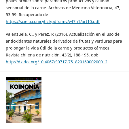
pollos broiler sobre parámetros productivos y calidad
sensorial de la carne. Archivos de Medicina Veterinaria, 47,
53-59. Recuperado de
https://scielo.conicyt.cl/pdf/amv/v47n1/art10.pdf
Valenzuela, C., y Pérez, P. (2016). Actualización en el uso de
antioxidantes naturales derivados de frutas y verduras para
prolongar la vida útil de la carne y productos cárneos.
Revista chilena de nutrición, 43(2), 188-195. doi:
http://dx.doi.org/10.4067/S0717-75182016000200012