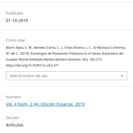
Publicado
01-10-2019
Cómo citar
Marín Tapia, E. W., Narváez Zurita, C. I., Erazo Álvarez, J. C., & Machuca Contreras,
M. del C. (2019). Estrategias de Planeación Tributaria en el Sector Automotriz del
Ecuador.
Revista Arbitrada Interdisciplinaria Koinonía
,
4
(2), 183–213.
https://doi.org/10.35381/r.k.v4i2.471
Más formatos de cita
Número
Vol. 4 Núm. 2 (4): Edición Especial. 2019
Sección
Artículos