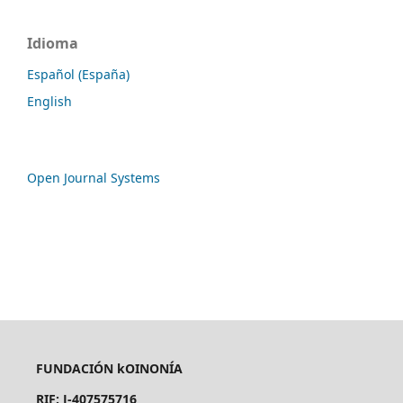
Idioma
Español (España)
English
Open Journal Systems
FUNDACIÓN kOINONÍA
RIF: J-407575716