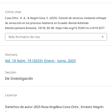
Cómo citar
Coox-Ortiz , R. A., & Negrín-Sosa, E. (2025). Gestión de servicios mediante enfoque
de servucción en los procesos hoteleros en Ecuador.
Revista Arbitrada
Interdisciplinaria Koinonía
,
10
(19), 80–98. https://doi.org/10.35381/r.k.v10i19.4377
Más formatos de cita
Número
Vol. 10 Núm. 19 (2025): Enero - Junio. 2025
Sección
De Investigación
Licencia
Derechos de autor 2025 Rosa Angélica Coox-Ortiz , Ernesto Negrín-