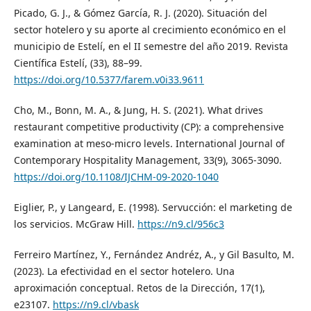
Picado, G. J., & Gómez García, R. J. (2020). Situación del
sector hotelero y su aporte al crecimiento económico en el
municipio de Estelí, en el II semestre del año 2019. Revista
Científica Estelí, (33), 88–99.
https://doi.org/10.5377/farem.v0i33.9611
Cho, M., Bonn, M. A., & Jung, H. S. (2021). What drives
restaurant competitive productivity (CP): a comprehensive
examination at meso-micro levels. International Journal of
Contemporary Hospitality Management, 33(9), 3065-3090.
https://doi.org/10.1108/IJCHM-09-2020-1040
Eiglier, P., y Langeard, E. (1998). Servucción: el marketing de
los servicios. McGraw Hill.
https://n9.cl/956c3
Ferreiro Martínez, Y., Fernández Andréz, A., y Gil Basulto, M.
(2023). La efectividad en el sector hotelero. Una
aproximación conceptual. Retos de la Dirección, 17(1),
e23107.
https://n9.cl/vbask