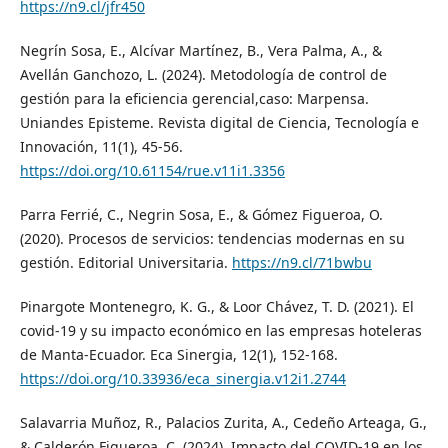
https://n9.cl/jfr450
Negrín Sosa, E., Alcívar Martínez, B., Vera Palma, A., &
Avellán Ganchozo, L. (2024). Metodología de control de
gestión para la eficiencia gerencial,caso: Marpensa.
Uniandes Episteme. Revista digital de Ciencia, Tecnología e
Innovación, 11(1), 45-56.
https://doi.org/10.61154/rue.v11i1.3356
Parra Ferrié, C., Negrin Sosa, E., & Gómez Figueroa, O.
(2020). Procesos de servicios: tendencias modernas en su
gestión. Editorial Universitaria.
https://n9.cl/71bwbu
Pinargote Montenegro, K. G., & Loor Chávez, T. D. (2021). El
covid-19 y su impacto económico en las empresas hoteleras
de Manta-Ecuador. Eca Sinergia, 12(1), 152-168.
https://doi.org/10.33936/eca_sinergia.v12i1.2744
Salavarria Muñoz, R., Palacios Zurita, A., Cedeño Arteaga, G.,
& Calderón Figueroa, C. (2024). Impacto del COVID-19 en los