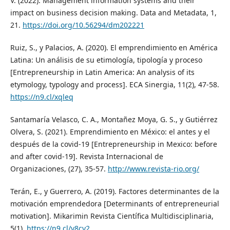
V. (2022). Management information systems and their
impact on business decision making. Data and Metadata, 1,
21.
https://doi.org/10.56294/dm202221
Ruiz, S., y Palacios, A. (2020). El emprendimiento en América
Latina: Un análisis de su etimología, tipología y proceso
[Entrepreneurship in Latin America: An analysis of its
etymology, typology and process]. ECA Sinergia, 11(2), 47-58.
https://n9.cl/xqleq
Santamaría Velasco, C. A., Montañez Moya, G. S., y Gutiérrez
Olvera, S. (2021). Emprendimiento en México: el antes y el
después de la covid-19 [Entrepreneurship in Mexico: before
and after covid-19]. Revista Internacional de
Organizaciones, (27), 35-57.
http://www.revista-rio.org/
Terán, E., y Guerrero, A. (2019). Factores determinantes de la
motivación emprendedora [Determinants of entrepreneurial
motivation]. Mikarimin Revista Científica Multidisciplinaria,
5(1).
https://n9.cl/v8cy2