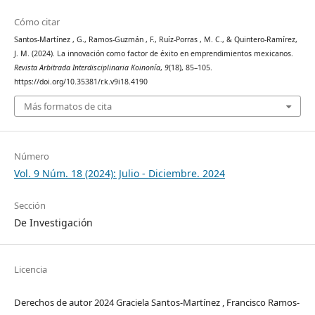
Cómo citar
Santos-Martínez , G., Ramos-Guzmán , F., Ruíz-Porras , M. C., & Quintero-Ramírez,
J. M. (2024). La innovación como factor de éxito en emprendimientos mexicanos.
Revista Arbitrada Interdisciplinaria Koinonía
,
9
(18), 85–105.
https://doi.org/10.35381/r.k.v9i18.4190
Más formatos de cita
Número
Vol. 9 Núm. 18 (2024): Julio - Diciembre. 2024
Sección
De Investigación
Licencia
Derechos de autor 2024 Graciela Santos-Martínez , Francisco Ramos-