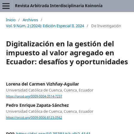
Revista Arbitrada Interdisciplinaria Koinonía
Inicio
/
Archivos
/
Vol. 9 Núm. 2 (2024): Edición Especial II. 2024
/
De Investigación
Digitalización en la gestión del
impuesto al valor agregado en
Ecuador: desafíos y oportunidades
Lorena del Carmen Vizhñay-Aguilar
Universidad Católica de Cuenca, Cuenca, Ecuador
https://orcid.org/0009-0004-3514-7237
Pedro Enrique Zapata-Sánchez
Universidad Católica de Cuenca, Cuenca, Ecuador
https://orcid.org/0009-0006-8123-0562
DOI:
https://doi.org/10.35381/r.k.v9i2.4141