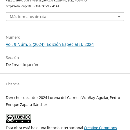
Revista Arbitrada Interdisciplinaria Koinonía
,
9
(2), 450–473.
https://doi.org/10.35381/r.k.v9i2.4141
Más formatos de cita
Número
Vol. 9 Núm. 2 (2024): Edición Especial II. 2024
Sección
De Investigación
Licencia
Derechos de autor 2024 Lorena del Carmen Vizhñay-Aguilar, Pedro
Enrique Zapata-Sánchez
Esta obra está bajo una licencia internacional
Creative Commons