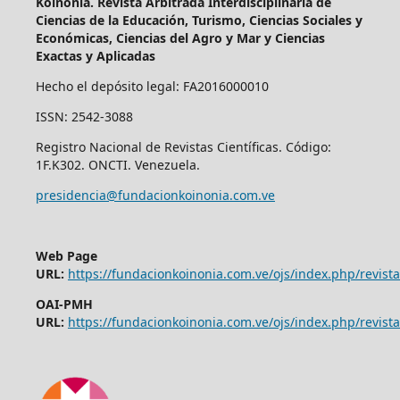
Koinonía. Revista Arbitrada Interdisciplinaria de
Ciencias de la Educación, Turismo, Ciencias Sociales y
Económicas, Ciencias del Agro y Mar y Ciencias
Exactas y Aplicadas
Hecho el depósito legal: FA2016000010
ISSN: 2542-3088
Registro Nacional de Revistas Científicas. Código:
1F.K302. ONCTI. Venezuela.
presidencia@fundacionkoinonia.com.ve
Web Page
URL:
https://fundacionkoinonia.com.ve/ojs/index.php/revist
OAI-PMH
URL:
https://fundacionkoinonia.com.ve/ojs/index.php/revista