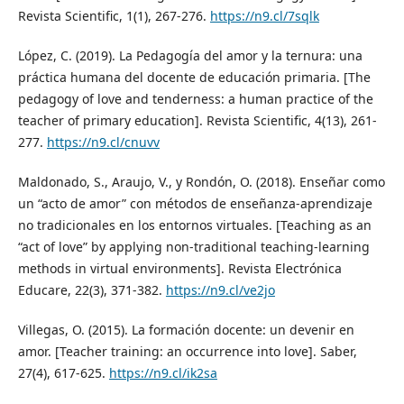
Revista Scientific, 1(1), 267-276.
https://n9.cl/7sqlk
López, C. (2019). La Pedagogía del amor y la ternura: una
práctica humana del docente de educación primaria. [The
pedagogy of love and tenderness: a human practice of the
teacher of primary education]. Revista Scientific, 4(13), 261-
277.
https://n9.cl/cnuvv
Maldonado, S., Araujo, V., y Rondón, O. (2018). Enseñar como
un “acto de amor” con métodos de enseñanza-aprendizaje
no tradicionales en los entornos virtuales. [Teaching as an
“act of love” by applying non-traditional teaching-learning
methods in virtual environments]. Revista Electrónica
Educare, 22(3), 371-382.
https://n9.cl/ve2jo
Villegas, O. (2015). La formación docente: un devenir en
amor. [Teacher training: an occurrence into love]. Saber,
27(4), 617-625.
https://n9.cl/ik2sa