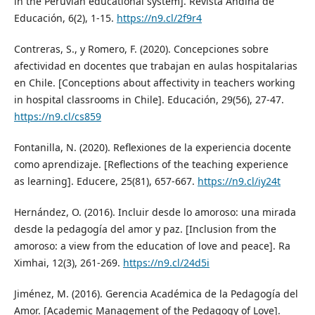
in the Peruvian educational system]. Revista Andina de
Educación, 6(2), 1-15.
https://n9.cl/2f9r4
Contreras, S., y Romero, F. (2020). Concepciones sobre
afectividad en docentes que trabajan en aulas hospitalarias
en Chile. [Conceptions about affectivity in teachers working
in hospital classrooms in Chile]. Educación, 29(56), 27-47.
https://n9.cl/cs859
Fontanilla, N. (2020). Reflexiones de la experiencia docente
como aprendizaje. [Reflections of the teaching experience
as learning]. Educere, 25(81), 657-667.
https://n9.cl/iy24t
Hernández, O. (2016). Incluir desde lo amoroso: una mirada
desde la pedagogía del amor y paz. [Inclusion from the
amoroso: a view from the education of love and peace]. Ra
Ximhai, 12(3), 261-269.
https://n9.cl/24d5i
Jiménez, M. (2016). Gerencia Académica de la Pedagogía del
Amor. [Academic Management of the Pedagogy of Love].