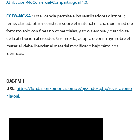
Atribución-NoComercial-CompartirIgual 4.0
.
CC BY-NC-SA
: Esta licencia permite a los reutilizadores distribuir,
remezclar, adaptar y construir sobre el material en cualquier medio o
formato solo con fines no comerciales, y solo siempre y cuando se
dé la atribución al creador. Si remezcla, adapta o construye sobre el
material, debe licenciar el material modificado bajo términos
idénticos.
OAI-PMH
URL:
https://fundacionkoinonia.com.ve/ojs/index.php/revistakoino
nia/oai
.