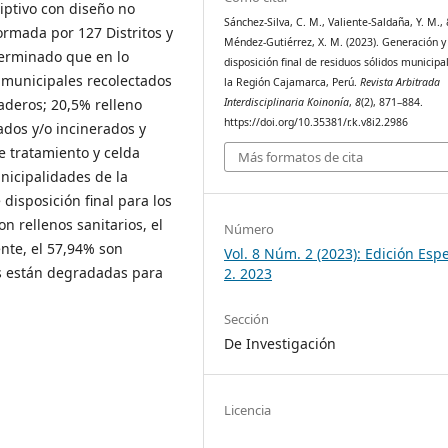
iptivo con diseño no
Sánchez-Silva, C. M., Valiente-Saldaña, Y. M.,
ormada por 127 Distritos y
Méndez-Gutiérrez, X. M. (2023). Generación y
terminado que en lo
disposición final de residuos sólidos municipa
s municipales recolectados
la Región Cajamarca, Perú.
Revista Arbitrada
Interdisciplinaria Koinonía
,
8
(2), 871–884.
aderos; 20,5% relleno
https://doi.org/10.35381/r.k.v8i2.2986
ados y/o incinerados y
e tratamiento y celda
Más formatos de cita
nicipalidades de la
disposición final para los
n rellenos sanitarios, el
Número
te, el 57,94% son
Vol. 8 Núm. 2 (2023): Edición Espe
s están degradadas para
2. 2023
Sección
De Investigación
Licencia