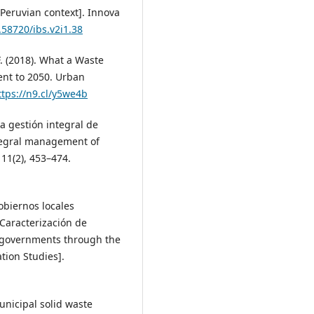
Peruvian context]. Innova
.58720/ibs.v2i1.38
F. (2018). What a Waste
ent to 2050. Urban
ttps://n9.cl/y5we4b
La gestión integral de
ntegral management of
 11(2), 453–474.
obiernos locales
Caracterización de
l governments through the
tion Studies].
Municipal solid waste