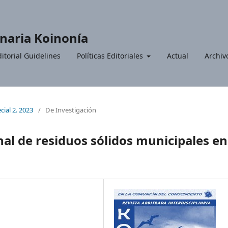
inaria Koinonía
itorial Guidelines
Políticas Editoriales
Actual
Archiv
cial 2. 2023
/
De Investigación
nal de residuos sólidos municipales en