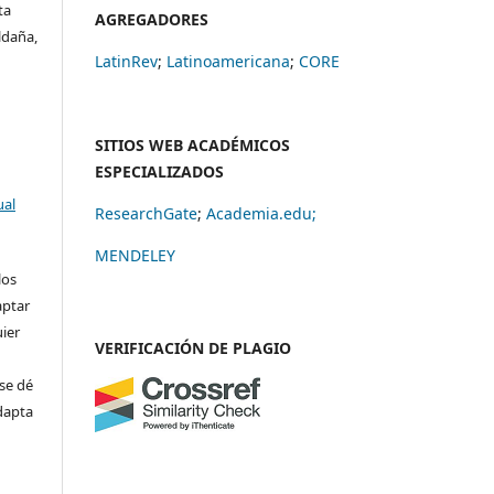
ta
AGREGADORES
ldaña,
LatinRev
;
Latinoamericana
;
CORE
SITIOS WEB ACADÉMICOS
ESPECIALIZADOS
ual
ResearchGate
;
Academia.edu;
MENDELEY
los
aptar
uier
VERIFICACIÓN DE PLAGIO
se dé
adapta