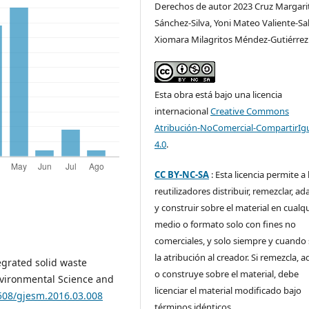
Derechos de autor 2023 Cruz Margari
Sánchez-Silva, Yoni Mateo Valiente-Sa
Xiomara Milagritos Méndez-Gutiérrez
Esta obra está bajo una licencia
internacional
Creative Commons
Atribución-NoComercial-CompartirIg
4.0
.
CC BY-NC-SA
: Esta licencia permite a 
reutilizadores distribuir, remezclar, ad
y construir sobre el material en cualq
medio o formato solo con fines no
comerciales, y solo siempre y cuando 
la atribución al creador. Si remezcla, 
tegrated solid waste
o construye sobre el material, debe
nvironmental Science and
licenciar el material modificado bajo
7508/gjesm.2016.03.008
términos idénticos.