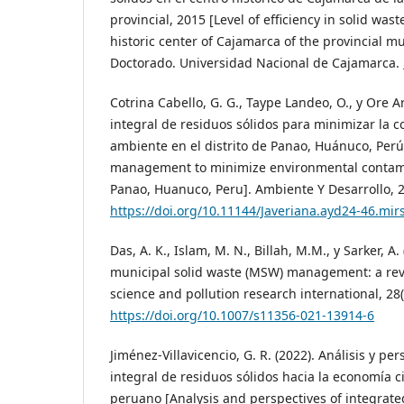
provincial, 2015 [Level of efficiency in solid w
historic center of Cajamarca of the provincial mun
Doctorado. Universidad Nacional de Cajamarca.
Cotrina Cabello, G. G., Taype Landeo, O., y Ore A
integral de residuos sólidos para minimizar la 
ambiente en el distrito de Panao, Huánuco, Perú
management to minimize environmental contamina
Panao, Huanuco, Peru]. Ambiente Y Desarrollo, 2
https://doi.org/10.11144/Javeriana.ayd24-46.mir
Das, A. K., Islam, M. N., Billah, M.M., y Sarker, 
municipal solid waste (MSW) management: a rev
science and pollution research international, 28
https://doi.org/10.1007/s11356-021-13914-6
Jiménez-Villavicencio, G. R. (2022). Análisis y pe
integral de residuos sólidos hacia la economía ci
peruano [Analysis and perspectives of integrate