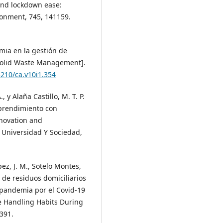
nd lockdown ease:
ironment, 745, 141159.
mia en la gestión de
 Solid Waste Management].
3210/ca.v10i1.354
 y Alaña Castillo, M. T. P.
mprendimiento con
nnovation and
 Universidad Y Sociedad,
pez, J. M., Sotelo Montes,
n de residuos domiciliarios
 pandemia por el Covid-19
e Handling Habits During
–391.