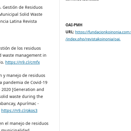
). Gestión de Residuos
Municipal Solid Waste
cia Latina Revista
OAI-PMH
URL:
https://fundacionkoinonia.com.
/index.php/revistakoinonia/oai
.
estión de los residuos
lid waste management in
lo.
https://n9.cl/cmfx
ón y manejo de residuos
 la pandemia de Covid-19
– 2020 [Generation and
lid waste during the
 Abancay, Apurímac -
.
https://n9.cl/okos3
 en el manejo de residuos
a municipalidad