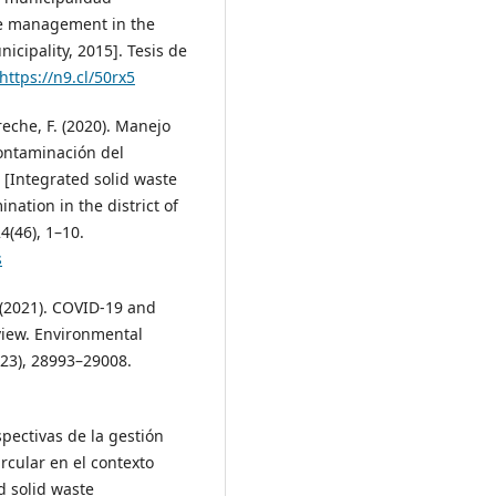
aste management in the
icipality, 2015]. Tesis de
https://n9.cl/50rx5
reche, F. (2020). Manejo
contaminación del
 [Integrated solid waste
tion in the district of
4(46), 1–10.
s
A. (2021). COVID-19 and
iew. Environmental
(23), 28993–29008.
rspectivas de la gestión
rcular en el contexto
d solid waste