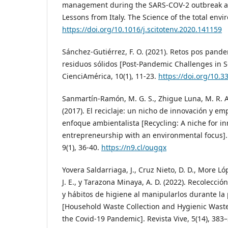
management during the SARS-COV-2 outbreak a
Lessons from Italy. The Science of the total env
https://doi.org/10.1016/j.scitotenv.2020.141159
Sánchez-Gutiérrez, F. O. (2021). Retos pos pande
residuos sólidos [Post-Pandemic Challenges in
CienciAmérica, 10(1), 11-23.
https://doi.org/10.3
Sanmartín-Ramón, M. G. S., Zhigue Luna, M. R. A.,
(2017). El reciclaje: un nicho de innovación y e
enfoque ambientalista [Recycling: A niche for i
entrepreneurship with an environmental focus].
9(1), 36-40.
https://n9.cl/ougqx
Yovera Saldarriaga, J., Cruz Nieto, D. D., More Ló
J. E., y Tarazona Minaya, A. D. (2022). Recolecció
y hábitos de higiene al manipularlos durante la
[Household Waste Collection and Hygienic Wast
the Covid-19 Pandemic]. Revista Vive, 5(14), 383