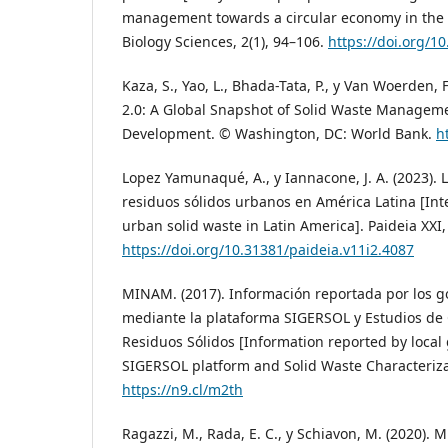
management towards a circular economy in the 
Biology Sciences, 2(1), 94–106.
https://doi.org/10
Kaza, S., Yao, L., Bhada-Tata, P., y Van Woerden, 
2.0: A Global Snapshot of Solid Waste Managem
Development. © Washington, DC: World Bank.
h
Lopez Yamunaqué, A., y Iannacone, J. A. (2023). 
residuos sólidos urbanos en América Latina [I
urban solid waste in Latin America]. Paideia XXI,
https://doi.org/10.31381/paideia.v11i2.4087
MINAM. (2017). Información reportada por los g
mediante la plataforma SIGERSOL y Estudios de 
Residuos Sólidos [Information reported by loca
SIGERSOL platform and Solid Waste Characteriza
https://n9.cl/m2th
Ragazzi, M., Rada, E. C., y Schiavon, M. (2020). 