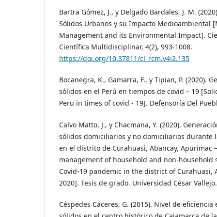
Bartra Gómez, J., y Delgado Bardales, J. M. (2020
Sólidos Urbanos y su Impacto Medioambiental [
Management and its Environmental Impact]. Cien
Científica Multidisciplinar, 4(2), 993-1008.
https://doi.org/10.37811/cl_rcm.v4i2.135
Bocanegra, K., Gamarra, F., y Tipian, P. (2020). G
sólidos en el Perú en tiempos de covid – 19 [So
Peru in times of covid - 19]. Defensoría Del Pueb
Calvo Matto, J., y Chacmana, Y. (2020). Generaci
sólidos domiciliarios y no domiciliarios durante
en el distrito de Curahuasi, Abancay, Apurímac 
management of household and non-household so
Covid-19 pandemic in the district of Curahuasi,
2020]. Tesis de grado. Universidad César Vallejo
Céspedes Cáceres, G. (2015). Nivel de eficiencia
sólidos en el centro histórico de Cajamarca de l