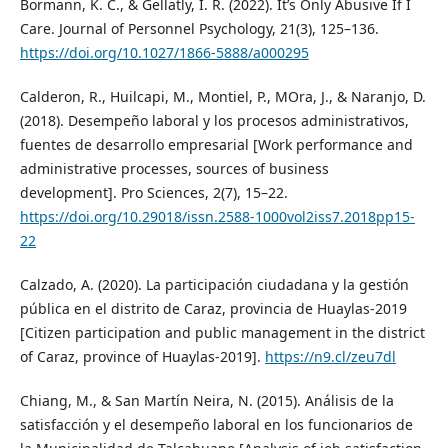
Bormann, K. C., & Gellatly, I. R. (2022). It’s Only Abusive If I
Care. Journal of Personnel Psychology, 21(3), 125–136.
https://doi.org/10.1027/1866-5888/a000295
Calderon, R., Huilcapi, M., Montiel, P., MOra, J., & Naranjo, D.
(2018). Desempeño laboral y los procesos administrativos,
fuentes de desarrollo empresarial [Work performance and
administrative processes, sources of business
development]. Pro Sciences, 2(7), 15–22.
https://doi.org/10.29018/issn.2588-1000vol2iss7.2018pp15-
22
Calzado, A. (2020). La participación ciudadana y la gestión
pública en el distrito de Caraz, provincia de Huaylas-2019
[Citizen participation and public management in the district
of Caraz, province of Huaylas-2019].
https://n9.cl/zeu7dl
Chiang, M., & San Martín Neira, N. (2015). Análisis de la
satisfacción y el desempeño laboral en los funcionarios de