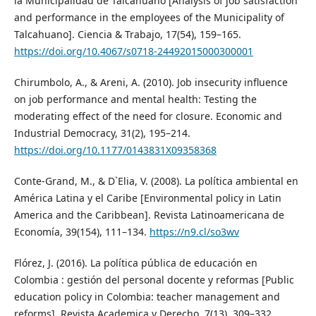
la Municipalidad de Talcahuano [Analysis of job satisfaction
and performance in the employees of the Municipality of
Talcahuano]. Ciencia & Trabajo, 17(54), 159–165.
https://doi.org/10.4067/s0718-24492015000300001
Chirumbolo, A., & Areni, A. (2010). Job insecurity influence
on job performance and mental health: Testing the
moderating effect of the need for closure. Economic and
Industrial Democracy, 31(2), 195–214.
https://doi.org/10.1177/0143831X09358368
Conte-Grand, M., & D`Elia, V. (2008). La política ambiental en
América Latina y el Caribe [Environmental policy in Latin
America and the Caribbean]. Revista Latinoamericana de
Economía, 39(154), 111–134.
https://n9.cl/so3wv
Flórez, J. (2016). La política pública de educación en
Colombia : gestión del personal docente y reformas [Public
education policy in Colombia: teacher management and
reforms]. Revista Academica y Derecho, 7(13), 309–332.