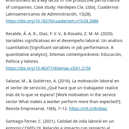
environment as a key factor in the productive performance
of companies. Case study: Hardepex Cía. Ltda]. Cuadernos
Latinoamericanos de Administración, 15(28).
https://doi.org/10.18270/cuaderlam.v15i28.2686
Recalde, Á. A. R., Díaz, F. V. V., & Rosado, Z. M. M. (2020).
Variables significativas en el desempeño laboral. Un análisis
cuantitativo [Significant variables in job performance. A
quantitative analysis]. Dilemas contemporáneos: Educación,
Política y Valores.
https://doi.org/10.46377/dilemas.v33i1.2156
Salazar, M., & Gutiérrez, A. (2016). La motivación laboral en
el sector de servicios ¿Qué hace que un trabajador realice
más de lo que se espera? [Work motivation in the service
sector What makes a worker perform more than expected?].
Revista Empresarial, 10(4), 7–12.
https://n9.cl/4nl6wc
Santiago-Torner, C. (2021). Calidad de vida laboral en un
entorno COVID-19. Relación e impacto con respecto al