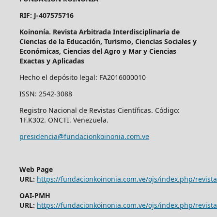
RIF: J-407575716
Koinonía. Revista Arbitrada Interdisciplinaria de
Ciencias de la Educación, Turismo, Ciencias Sociales y
Económicas, Ciencias del Agro y Mar y Ciencias
Exactas y Aplicadas
Hecho el depósito legal: FA2016000010
ISSN: 2542-3088
Registro Nacional de Revistas Científicas. Código:
1F.K302. ONCTI. Venezuela.
presidencia@fundacionkoinonia.com.ve
Web Page
URL:
https://fundacionkoinonia.com.ve/ojs/index.php/revist
OAI-PMH
URL:
https://fundacionkoinonia.com.ve/ojs/index.php/revista