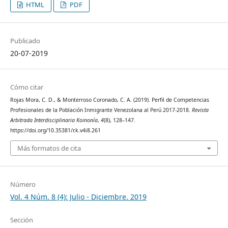
HTML
PDF
Publicado
20-07-2019
Cómo citar
Rojas Mora, C. D., & Monterroso Coronado, C. A. (2019). Perfil de Competencias
Profesionales de la Población Inmigrante Venezolana al Perú 2017-2018.
Revista
Arbitrada Interdisciplinaria Koinonía
,
4
(8), 128–147.
https://doi.org/10.35381/r.k.v4i8.261
Más formatos de cita
Número
Vol. 4 Núm. 8 (4): Julio - Diciembre. 2019
Sección