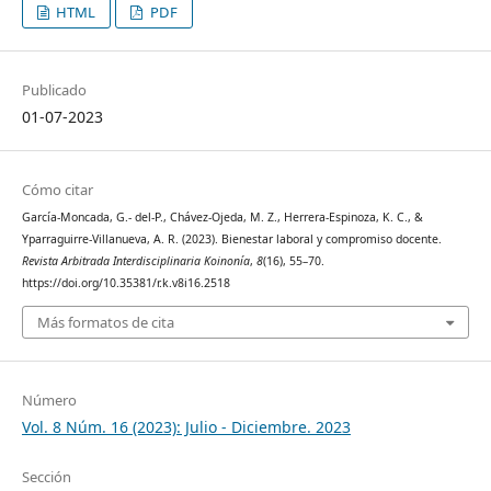
HTML
PDF
Publicado
01-07-2023
Cómo citar
García-Moncada, G.- del-P., Chávez-Ojeda, M. Z., Herrera-Espinoza, K. C., &
Yparraguirre-Villanueva, A. R. (2023). Bienestar laboral y compromiso docente.
Revista Arbitrada Interdisciplinaria Koinonía
,
8
(16), 55–70.
https://doi.org/10.35381/r.k.v8i16.2518
Más formatos de cita
Número
Vol. 8 Núm. 16 (2023): Julio - Diciembre. 2023
Sección