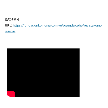
OAI-PMH
URL:
https://fundacionkoinonia.com.ve/ojs/index.php/revistakoino
nia/oai
.