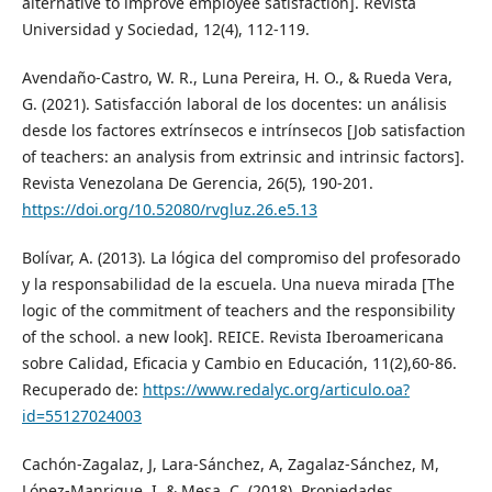
alternative to improve employee satisfaction]. Revista
Universidad y Sociedad, 12(4), 112-119.
Avendaño-Castro, W. R., Luna Pereira, H. O., & Rueda Vera,
G. (2021). Satisfacción laboral de los docentes: un análisis
desde los factores extrínsecos e intrínsecos [Job satisfaction
of teachers: an analysis from extrinsic and intrinsic factors].
Revista Venezolana De Gerencia, 26(5), 190-201.
https://doi.org/10.52080/rvgluz.26.e5.13
Bolívar, A. (2013). La lógica del compromiso del profesorado
y la responsabilidad de la escuela. Una nueva mirada [The
logic of the commitment of teachers and the responsibility
of the school. a new look]. REICE. Revista Iberoamericana
sobre Calidad, Eficacia y Cambio en Educación, 11(2),60-86.
Recuperado de:
https://www.redalyc.org/articulo.oa?
id=55127024003
Cachón-Zagalaz, J, Lara-Sánchez, A, Zagalaz-Sánchez, M,
López-Manrique, I, & Mesa, C. (2018). Propiedades