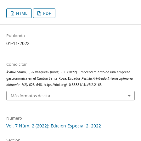
HTML
PDF
Publicado
01-11-2022
Cómo citar
Ávila-Lozano, J., & Vásquez-Quiroz, P. T. (2022). Emprendimiento de una empresa
gastronómica en el Cantón Santa Rosa, Ecuador.
Revista Arbitrada Interdisciplinaria
Koinonía
,
7
(2), 628–648. https://doi.org/10.35381/r.k.v7i2.2163
Más formatos de cita
Número
Vol. 7 Núm. 2 (2022): Edición Especial 2. 2022
Sección