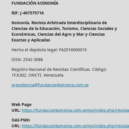
FUNDACIÓN kOINONÍA
RIF: J-407575716
Koinonía. Revista Arbitrada Interdisciplinaria de
Ciencias de la Educación, Turismo, Ciencias Sociales y
Económicas, Ciencias del Agro y Mar y Ciencias
Exactas y Aplicadas
Hecho el depósito legal: FA2016000010
ISSN: 2542-3088
Registro Nacional de Revistas Científicas. Código:
1F.K302. ONCTI. Venezuela.
presidencia@fundacionkoinonia.com.ve
Web Page
URL:
https://fundacionkoinonia.com.ve/ojs/index.php/revist
OAI-PMH
URL:
https://fundacionkoinonia.com.ve/ojs/index.php/revista