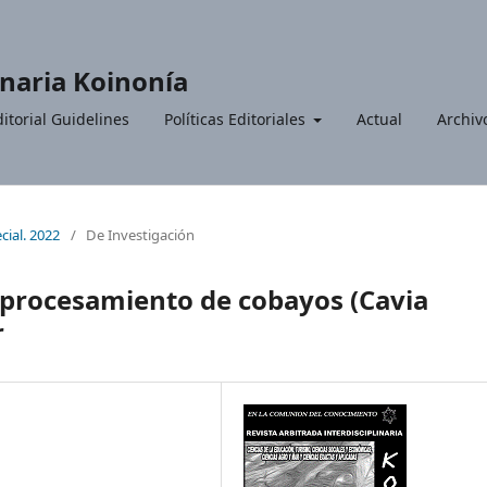
inaria Koinonía
itorial Guidelines
Políticas Editoriales
Actual
Archiv
cial. 2022
/
De Investigación
 procesamiento de cobayos (Cavia
r