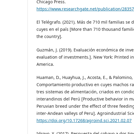
Chicago Press.
https://www.researchgate.net/publication/2835
El Telégrafo. (2021). Más de 710 mil familias se 
cuyes en el país [More than 710 thousand famili
the country].
Guzmán, J. (2019). Evaluación económica de inv
evaluation of investments.]. New York: Printed in
America.
Huaman, D., Huayhua, J., Acosta, E., & Palomino, 
Comportamiento productivo en cuyes machos raz
tres sistemas de alimentación, criados en condic
interandinos del Perú [Productive behavior in m
Peruvian breed under the effect of three feeding
inter-Andean valleys of Peru]. Agroindustrial Sci
https://doi.org/10.17268/agroind.sci.2021.02.07
Idrovo, X. (2017). Respuesta del cobayo a dos ti