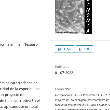
onomía animal. (Tesauro
HTML
PDF
Publicado
01-07-2022
ómica característica de
icidad de la especie. Esta
Cómo citar
 un proyecto de
Alcívar-Gómez, D. F., & Pinos-Vélez, E. G. (202
Proyecto de inversión para procesamiento de
e tipo descriptivo En el
cobayos (Cavia porcellus L.), Napo, Ecuador.
R
a, aplicándose un total
Arbitrada Interdisciplinaria Koinonía
,
7
(1), 867