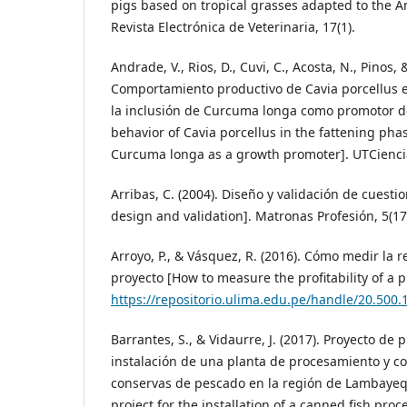
pigs based on tropical grasses adapted to the 
Revista Electrónica de Veterinaria, 17(1).
Andrade, V., Rios, D., Cuvi, C., Acosta, N., Pinos,
Comportamiento productivo de Cavia porcellus e
la inclusión de Curcuma longa como promotor de
behavior of Cavia porcellus in the fattening phas
Curcuma longa as a growth promoter]. UTCiencia
Arribas, C. (2004). Diseño y validación de cuesti
design and validation]. Matronas Profesión, 5(17
Arroyo, P., & Vásquez, R. (2016). Cómo medir la 
proyecto [How to measure the profitability of a p
https://repositorio.ulima.edu.pe/handle/20.500
Barrantes, S., & Vidaurre, J. (2017). Proyecto de 
instalación de una planta de procesamiento y c
conservas de pescado en la región de Lambayeq
project for the installation of a canned fish pro