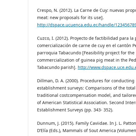
Crespo, N. (2012). La Carne de Cuy: nuevas prop
meat: new proposals for its use].
http://dspace.ucuenca.edu.ec/handle/12345678
Cuzco, I. (2012). Proyecto de factibilidad para la
comercialización de carne de cuy en el cantón 
parroquia Tabacundo [Feasibility project for th
commercialization of guinea pig meat in the Pe
Tabacundo parish].
http://www.dspace.uce.edu.
Dillman, D. A. (2000). Procedures for conducti
establishment surveys: Comparisons of the tota
traditional costcompensation model, and tailore
of American Statistical Association. Second Inte
Establishment Surveys (pp. 343- 352).
Dunnum, J. (2015). Family Caviidae. In J. L. Patton,
D’Elía (Eds.), Mammals of Sout America (Volumen 