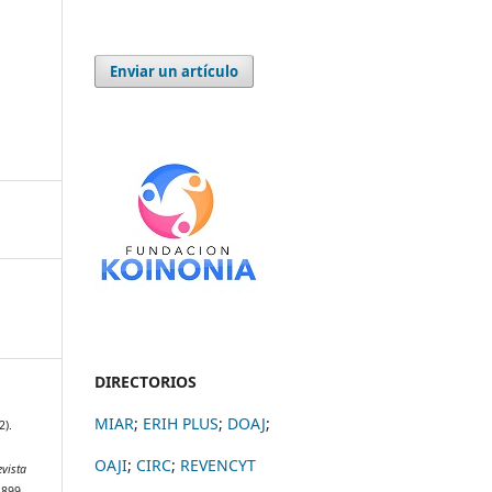
Enviar un artículo
DIRECTORIOS
MIAR
;
ERIH PLUS
;
DOAJ
;
2).
OAJI
;
CIRC
;
REVENCYT
evista
–899.