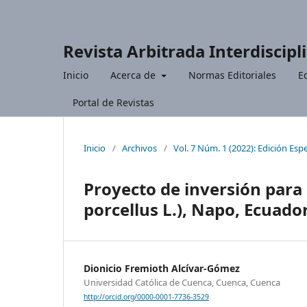
Revista Arbitrada Interdiscipl
Inicio
Acerca de
Normas Editoriales
Ed
Portal de Revistas
Inicio
/
Archivos
/
Vol. 7 Núm. 1 (2022): Edición Espe
Proyecto de inversión para
porcellus L.), Napo, Ecuado
Dionicio Fremioth Alcívar-Gómez
Universidad Católica de Cuenca, Cuenca, Cuenca
http://orcid.org/0000-0001-7736-3529