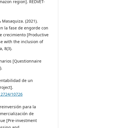
Amazon region]. REDVET-
 & Masaquiza. (2021).
n la fase de engorde con
 crecimiento [Productive
e with the inclusion of
, 8(3).
onarios [Questionnaire
).
rentabilidad de un
roject].
.12724/10726
preinversión para la
omercialización de
ue [Pre-investment
cessing and