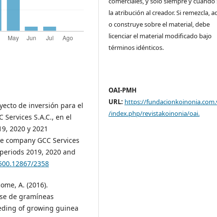
comerciales, y solo siempre y cuando 
la atribución al creador. Si remezcla, 
o construye sobre el material, debe
licenciar el material modificado bajo
términos idénticos.
OAI-PMH
URL:
https://fundacionkoinonia.com.
oyecto de inversión para el
/index.php/revistakoinonia/oai
.
Services S.A.C., en el
19, 2020 y 2021
 the company GCC Services
e periods 2019, 2020 and
.500.12867/2358
come, A. (2016).
ase de gramíneas
eding of growing guinea