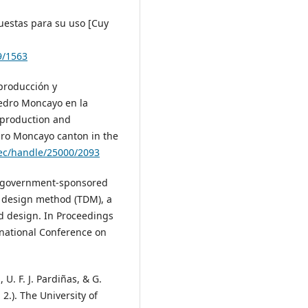
uestas para su uso [Cuy
9/1563
 producción y
Pedro Moncayo en la
e production and
dro Moncayo canton in the
ec/handle/25000/2093
ng government-sponsored
l design method (TDM), a
d design. In Proceedings
rnational Conference on
 U. F. J. Pardiñas, & G.
2.). The University of