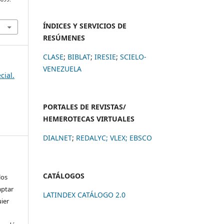
ÍNDICES Y SERVICIOS DE
RESÚMENES
CLASE
;
BIBLAT
;
IRESIE
;
SCIELO-
VENEZUELA
cial.
PORTALES DE REVISTAS/
HEMEROTECAS VIRTUALES
DIALNET
;
REDALYC
;
VLEX;
EBSCO
CATÁLOGOS
los
aptar
LATINDEX CATÁLOGO 2.0
uier