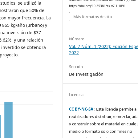
tudios, se utilizó la
https://doi.org/10.35381/r.k.v7i1.1891
 mostraron que 50% de
Más formatos de cita
on mayor frecuencia. La
 865 kg/año (urbano) y
una inversión de $37
Número
,62%, y una relación
Vol. 7 Núm. 1 (2022): Edición Espe
r invertido se obtendrá
2022
 proyecto.
Sección
De Investigación
Licencia
CC BY-NC-SA
: Esta licencia permite a 
reutilizadores distribuir, remezclar, ad
y construir sobre el material en cualq
medio o formato solo con fines no