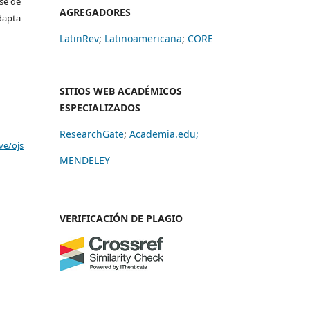
se dé
AGREGADORES
adapta
LatinRev
;
Latinoamericana
;
CORE
SITIOS WEB ACADÉMICOS
ESPECIALIZADOS
ResearchGate
;
Academia.edu;
ve/ojs
MENDELEY
VERIFICACIÓN DE PLAGIO