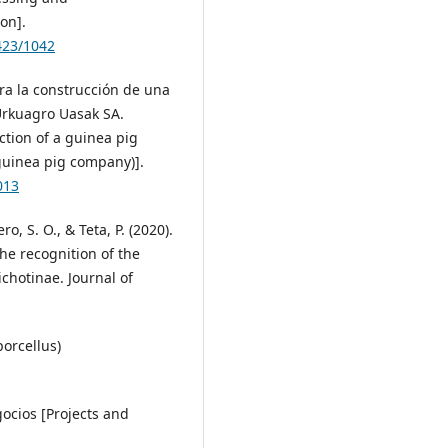
on].
423/1042
para la construcción de una
Urkuagro Uasak SA.
uction of a guinea pig
uinea pig company)].
013
ro, S. O., & Teta, P. (2020).
he recognition of the
chotinae. Journal of
porcellus)
gocios [Projects and