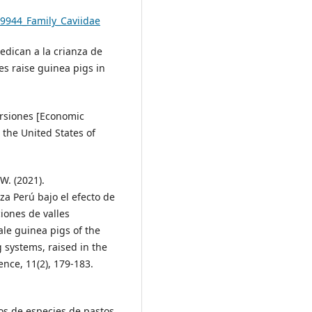
79944_Family_Caviidae
dedican a la crianza de
es raise guinea pigs in
ersiones [Economic
 the United States of
W. (2021).
a Perú bajo el efecto de
iones de valles
ale guinea pigs of the
 systems, raised in the
ence, 11(2), 179-183.
pos de especies de pastos