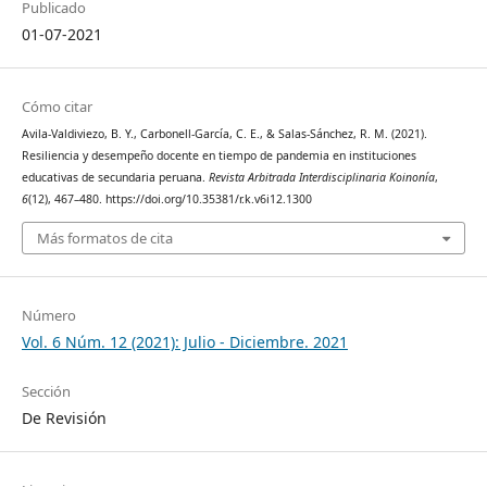
Publicado
01-07-2021
Cómo citar
Avila-Valdiviezo, B. Y., Carbonell-García, C. E., & Salas-Sánchez, R. M. (2021).
Resiliencia y desempeño docente en tiempo de pandemia en instituciones
educativas de secundaria peruana.
Revista Arbitrada Interdisciplinaria Koinonía
,
6
(12), 467–480. https://doi.org/10.35381/r.k.v6i12.1300
Más formatos de cita
Número
Vol. 6 Núm. 12 (2021): Julio - Diciembre. 2021
Sección
De Revisión