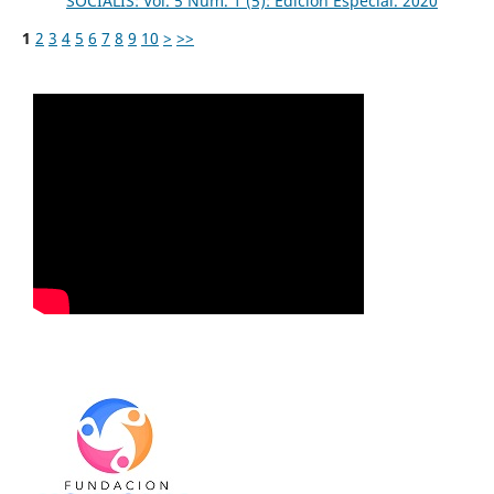
SOCIALIS: Vol. 5 Núm. 1 (5): Edición Especial. 2020
1
2
3
4
5
6
7
8
9
10
>
>>