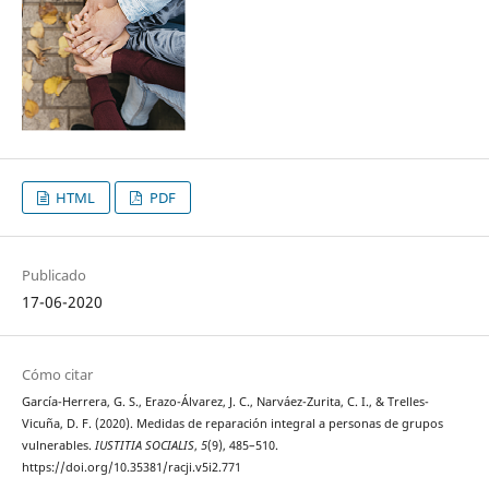
HTML
PDF
Publicado
17-06-2020
Cómo citar
García-Herrera, G. S., Erazo-Álvarez, J. C., Narváez-Zurita, C. I., & Trelles-
Vicuña, D. F. (2020). Medidas de reparación integral a personas de grupos
vulnerables.
IUSTITIA SOCIALIS
,
5
(9), 485–510.
https://doi.org/10.35381/racji.v5i2.771