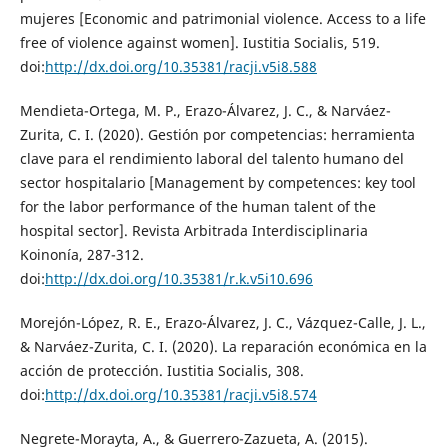
mujeres [Economic and patrimonial violence. Access to a life
free of violence against women]. Iustitia Socialis, 519.
doi:
http://dx.doi.org/10.35381/racji.v5i8.588
Mendieta-Ortega, M. P., Erazo-Álvarez, J. C., & Narváez-
Zurita, C. I. (2020). Gestión por competencias: herramienta
clave para el rendimiento laboral del talento humano del
sector hospitalario [Management by competences: key tool
for the labor performance of the human talent of the
hospital sector]. Revista Arbitrada Interdisciplinaria
Koinonía, 287-312.
doi:
http://dx.doi.org/10.35381/r.k.v5i10.696
Morejón-López, R. E., Erazo-Álvarez, J. C., Vázquez-Calle, J. L.,
& Narváez-Zurita, C. I. (2020). La reparación económica en la
acción de protección. Iustitia Socialis, 308.
doi:
http://dx.doi.org/10.35381/racji.v5i8.574
Negrete-Morayta, A., & Guerrero-Zazueta, A. (2015).