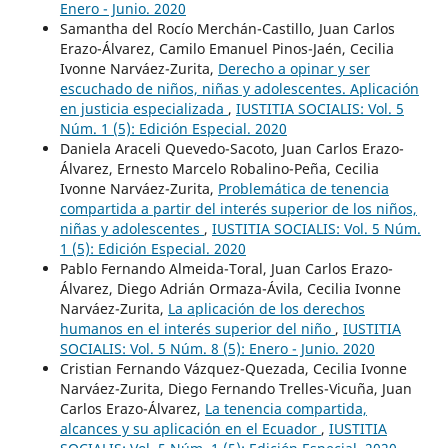
Enero - Junio. 2020
Samantha del Rocío Merchán-Castillo, Juan Carlos
Erazo-Álvarez, Camilo Emanuel Pinos-Jaén, Cecilia
Ivonne Narváez-Zurita,
Derecho a opinar y ser
escuchado de niños, niñas y adolescentes. Aplicación
en justicia especializada
,
IUSTITIA SOCIALIS: Vol. 5
Núm. 1 (5): Edición Especial. 2020
Daniela Araceli Quevedo-Sacoto, Juan Carlos Erazo-
Álvarez, Ernesto Marcelo Robalino-Peña, Cecilia
Ivonne Narváez-Zurita,
Problemática de tenencia
compartida a partir del interés superior de los niños,
niñas y adolescentes
,
IUSTITIA SOCIALIS: Vol. 5 Núm.
1 (5): Edición Especial. 2020
Pablo Fernando Almeida-Toral, Juan Carlos Erazo-
Álvarez, Diego Adrián Ormaza-Ávila, Cecilia Ivonne
Narváez-Zurita,
La aplicación de los derechos
humanos en el interés superior del niño
,
IUSTITIA
SOCIALIS: Vol. 5 Núm. 8 (5): Enero - Junio. 2020
Cristian Fernando Vázquez-Quezada, Cecilia Ivonne
Narváez-Zurita, Diego Fernando Trelles-Vicuña, Juan
Carlos Erazo-Álvarez,
La tenencia compartida,
alcances y su aplicación en el Ecuador
,
IUSTITIA