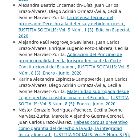
Alexandra Beatriz Encarnación-Díaz, Juan Carlos
Erazo-Álvarez, Diego Adrián Ormaza-Ávila, Cecilia
Ivonne Narváez-Zurita,
La defensa técnica del
procesado: Derecho a la defensa y debido proceso
,
IUSTITIA SOCIALIS: Vol. 5 Núm. 1 (5): Edición Especial.
2020
Alejandro Raúl Mogrovejo-Gavilanes, Juan Carlos
Erazo-Álvarez, Enrique Eugenio Pozo-Cabrera, Cecilia
Ivonne Narváez-Zurita,
Aplicación del Principio de
proporcionalidad en la Jurisprudencia de la Corte
Constitucional del Ecuador
,
IUSTITIA SOCIALIS: Vol. 5
Núm. 8 (5): Enero - Junio. 2020
Karina Alexandra Espinoza-Campoverde, Juan Carlos
Erazo-Álvarez, Diego Adrián Ormaza-Ávila, Cecilia
Ivonne Narváez-Zurita,
Maternidad subrogada desde
la perspectiva constitucional en el Ecuador
,
IUSTITIA
SOCIALIS: Vol. 5 Núm. 8 (5): Enero - Junio. 2020
Néstor Gonzalo Rodríguez-Pacheco, Cecilia Ivonne
Narváez-Zurita, Marcelo Alejandro Guerra-Coronel,
Juan Carlos Erazo-Álvarez,
Habeas corpus preventivo
como garantía del derecho a la vida, la integridad
física y libertad
,
IUSTITIA SOCIALIS: Vol. 5 Núm. 8 (5):