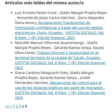
Artículos más leídos del mismo autor/a
Luis Ernesto Pavón-Coral , Gladis Margot Proaño-Reyes
, Fernando de Jesús Castro-Sánchez , Goria Alejandra
Doria-Amury,
Apropiaciones fraudulentas de
información confidencial a través del uso de medios
electrónicos, Quito, Ecuador
,
IUSTITIA SOCIALIS: Vol.
8 Núm. 1 (8): Edición Especial. 2023
Maicolth Manuel Villarreal-Guanochanga , Gladis
Margot Proaño-Reyes , Gerardo Ramos-Serpa, Fausto
Olivo-Cerda,
Trabajo informal e inseguridad en el
terminal terrestre de la ciudad de Tulcán, Ecuador
,
IUSTITIA SOCIALIS: Vol. 8 Núm. 1 (8): Edición Especial.
2023
Diana Carolina Palaguachi-Soto, Gladis Margot
Proaño-Reyes, Gerardo Ramos-Serpa , Lineth
Fernández-Sánchez,
Mecanismos de control para el
uso de los espacios públicos por parte de migrantes
,
IUSTITIA SOCIALIS: Vol. 8 Núm. 1 (8): Edición Especial.
2023
<<
<
1
2
3
4
5