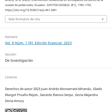
Amury, G. A. (2023). Intervención situacional en los espacios turísticos de la
ciudad de pedernales, Ecuador.
IUSTITIA SOCIALIS
,
8
(1), 1783–1792.
https://doi.org/10.35381/racji.v8i1.3401
Más formatos de cita
Número
Vol. 8 Núm. 1 (8): Edición Especial. 2023
Sección
De Investigación
Licencia
Derechos de autor 2023 Juan Andrés Monserrate-Miranda , Gladis
Margot Proaño-Reyes , Gerardo Ramos-Serpa , Goria Alejandra
Doria-Amury