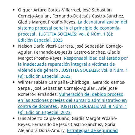
Olguer Arturo Cortez-Villarroel, José Sebastián
Cornejo-Aguiar , Fernando-De-Jesús Castro-Sánchez,
Gladis Margot Proaño-Reyes,
La desnaturalización del
sistema procesal penal y el principio de economía
procesal
,
IUSTITIA SOCIALIS: Vol. 8 Núm. 1 (8):
Edición Especial. 2023
Nelson Darío Viteri-Carrera, José Sebastián Cornejo-
Aguiar, Fernando-De-Jesús Castro-Sánchez, Gladis
Margot Proaño-Reyes,
Responsabilidad del estado por
la inadecuada reparación integral a víctimas de
violencia de género
,
IUSTITIA SOCIALIS: Vol. 8 Núm. 1
(8): Edición Especial. 2023
Wilmer Fabian Campaña-Chiriboga , Gerardo Ramos-
Serpa , José Sebastián Cornejo-Aguiar , Ariel José
Romero-Fernández,
Vulneración del debido proceso
en las acciones previas del sumario administrativo en
contra de docentes
,
IUSTITIA SOCIALIS: Vol. 8 Núm. 1
(8): Edición Especial. 2023
Luis Alberto Calpa-Ruano, Gladis Margot Proaño-
Reyes, Fernando de Jesús Castro-Sánchez, Goria
Alejandra Doria-Amury,
Estrategias de seguridad