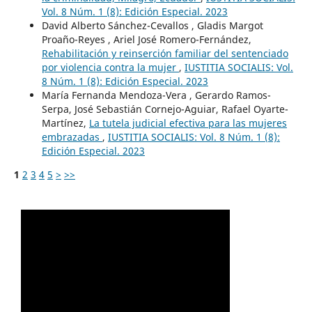
Vol. 8 Núm. 1 (8): Edición Especial. 2023
David Alberto Sánchez-Cevallos , Gladis Margot
Proaño-Reyes , Ariel José Romero-Fernández,
Rehabilitación y reinserción familiar del sentenciado
por violencia contra la mujer
,
IUSTITIA SOCIALIS: Vol.
8 Núm. 1 (8): Edición Especial. 2023
María Fernanda Mendoza-Vera , Gerardo Ramos-
Serpa, José Sebastián Cornejo-Aguiar, Rafael Oyarte-
Martínez,
La tutela judicial efectiva para las mujeres
embrazadas
,
IUSTITIA SOCIALIS: Vol. 8 Núm. 1 (8):
Edición Especial. 2023
1
2
3
4
5
>
>>