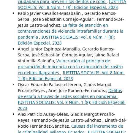
ciudadana para prevenir los delitos de robo
,
IUSTITIA
SOCIALIS: Vol. 8 Núm. 1 (8): Edición Especial. 2023
Pablo Javier Cevallos-Masabalin , Gerardo Ramos-
Serpa , José Sebastián Cornejo-Aguiar , Fernando-De-
Jesús Castro-Sánchez,
La falta de atención en
contravenciones de violencia intrafamiliar durante la
pandemia
,
IUSTITIA SOCIALIS: Vol. 8 Núm. 1 (8):
Edición Especial. 2023
Ángel Junior Espinoza-Mansilla, Gerardo Ramos-
Serpa, José Sebastián Cornejo-Aguiar, Jaime Rafael
Vintimilla-Saldaña,
Vulneración al principio de
presunción de inocencia con la exposición del rostro
en delitos flagrantes
,
IUSTITIA SOCIALIS: Vol. 8 Núm.
1 (8): Edición Especial. 2023
Oscar Eduardo Pallasco-Llerena, Gladis Margot
Proaño-Reyes , Ariel José Romero-Fernández,
Delitos
de estafa a través de redes sociales en pandemia
,
IUSTITIA SOCIALIS: Vol. 8 Núm. 1 (8): Edición Especial.
2023
Alex Patricio Ausay-Oleas, Gladis Margot Proaño-
Reyes, Fernando-de-Jesús Castro-Sánchez , Lineth-del-
Rocío Fernández-Sánchez,
Causas del incremento de
la criminalidad, Milagro, Ecuador
,
IUSTITIA SOCIALIS: