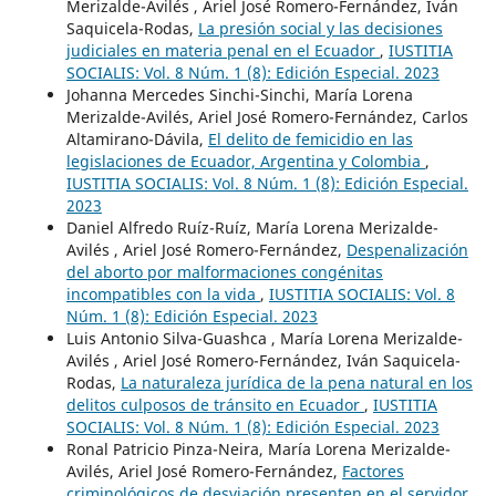
Merizalde-Avilés , Ariel José Romero-Fernández, Iván
Saquicela-Rodas,
La presión social y las decisiones
judiciales en materia penal en el Ecuador
,
IUSTITIA
SOCIALIS: Vol. 8 Núm. 1 (8): Edición Especial. 2023
Johanna Mercedes Sinchi-Sinchi, María Lorena
Merizalde-Avilés, Ariel José Romero-Fernández, Carlos
Altamirano-Dávila,
El delito de femicidio en las
legislaciones de Ecuador, Argentina y Colombia
,
IUSTITIA SOCIALIS: Vol. 8 Núm. 1 (8): Edición Especial.
2023
Daniel Alfredo Ruíz-Ruíz, María Lorena Merizalde-
Avilés , Ariel José Romero-Fernández,
Despenalización
del aborto por malformaciones congénitas
incompatibles con la vida
,
IUSTITIA SOCIALIS: Vol. 8
Núm. 1 (8): Edición Especial. 2023
Luis Antonio Silva-Guashca , María Lorena Merizalde-
Avilés , Ariel José Romero-Fernández, Iván Saquicela-
Rodas,
La naturaleza jurídica de la pena natural en los
delitos culposos de tránsito en Ecuador
,
IUSTITIA
SOCIALIS: Vol. 8 Núm. 1 (8): Edición Especial. 2023
Ronal Patricio Pinza-Neira, María Lorena Merizalde-
Avilés, Ariel José Romero-Fernández,
Factores
criminológicos de desviación presenten en el servidor