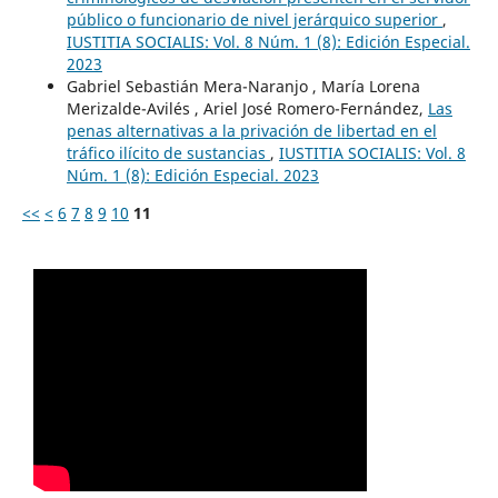
público o funcionario de nivel jerárquico superior
,
IUSTITIA SOCIALIS: Vol. 8 Núm. 1 (8): Edición Especial.
2023
Gabriel Sebastián Mera-Naranjo , María Lorena
Merizalde-Avilés , Ariel José Romero-Fernández,
Las
penas alternativas a la privación de libertad en el
tráfico ilícito de sustancias
,
IUSTITIA SOCIALIS: Vol. 8
Núm. 1 (8): Edición Especial. 2023
<<
<
6
7
8
9
10
11