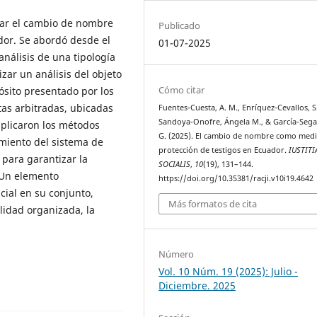
izar el cambio de nombre
Publicado
dor. Se abordó desde el
01-07-2025
análisis de una tipología
zar un análisis del objeto
Cómo citar
ósito presentado por los
tas arbitradas, ubicadas
Fuentes-Cuesta, A. M., Enríquez-Cevallos, S. 
Sandoya-Onofre, Ángela M., & García-Sega
aplicaron los métodos
G. (2025). El cambio de nombre como med
imiento del sistema de
protección de testigos en Ecuador.
IUSTITI
 para garantizar la
SOCIALIS
,
10
(19), 131–144.
 Un elemento
https://doi.org/10.35381/racji.v10i19.4642
cial en su conjunto,
Más formatos de cita
lidad organizada, la
Número
Vol. 10 Núm. 19 (2025): Julio -
Diciembre. 2025