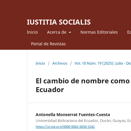
IUSTITIA SOCIALIS
Inicio
Acerca de
Normas Editoriales
Ed
Portal de Revistas
Inicio
/
Archivos
/
Vol. 10 Núm. 19 (2025): Julio - D
El cambio de nombre como 
Ecuador
Antonella Monserrat Fuentes-Cuesta
Universidad Bolivariana del Ecuador, Durán, Guayas, E
https://orcid.org/0000-0002-6650-5242