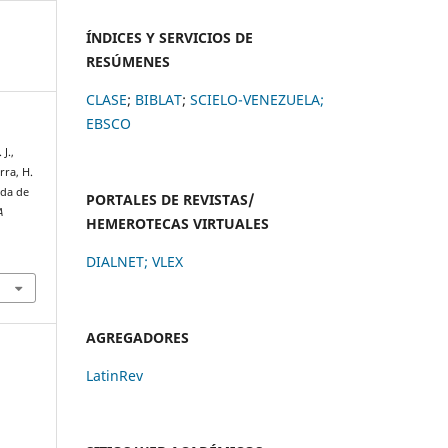
ÍNDICES Y SERVICIOS DE
RESÚMENES
CLASE
;
BIBLAT
;
SCIELO-VENEZUELA;
EBSCO
J.,
rra, H.
ida de
PORTALES DE REVISTAS/
A
HEMEROTECAS VIRTUALES
DIALNET
;
VLEX
AGREGADORES
LatinRev