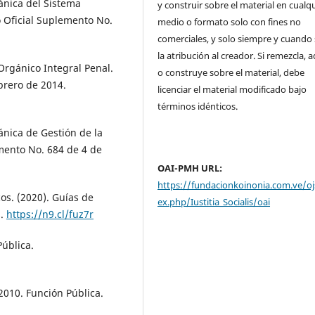
ánica del Sistema
y construir sobre el material en cualq
o Oficial Suplemento No.
medio o formato solo con fines no
comerciales, y solo siempre y cuando 
la atribución al creador. Si remezcla, 
Orgánico Integral Penal.
o construye sobre el material, debe
brero de 2014.
licenciar el material modificado bajo
términos idénticos.
ánica de Gestión de la
emento No. 684 de 4 de
OAI-PMH URL:
https://fundacionkoinonia.com.ve/oj
os. (2020). Guías de
ex.php/Iustitia_Socialis/oai
s.
https://n9.cl/fuz7r
ública.
2010. Función Pública.