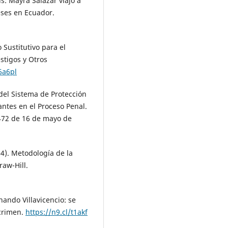
s: Mayra Salazar viajó a
ses en Ecuador.
 Sustitutivo para el
stigos y Otros
6a6pl
 del Sistema de Protección
pantes en el Proceso Penal.
 472 de 16 de mayo de
14). Metodología de la
raw-Hill.
ando Villavicencio: se
 crimen.
https://n9.cl/t1akf