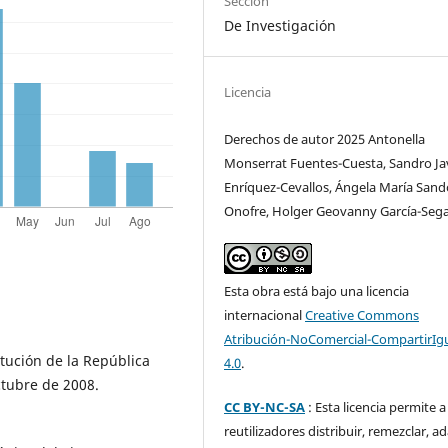
Sección
De Investigación
Licencia
Derechos de autor 2025 Antonella
Monserrat Fuentes-Cuesta, Sandro Ja
Enríquez-Cevallos, Ángela María Sand
Onofre, Holger Geovanny García-Sega
Esta obra está bajo una licencia
internacional
Creative Commons
Atribución-NoComercial-CompartirIg
tución de la República
4.0
.
ctubre de 2008.
CC BY-NC-SA
: Esta licencia permite a
reutilizadores distribuir, remezclar, a