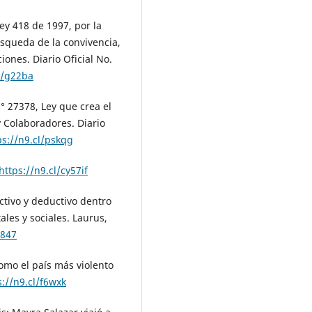
ey 418 de 1997, por la
squeda de la convivencia,
ciones. Diario Oficial No.
l/g22ba
° 27378, Ley que crea el
y Colaboradores. Diario
ps://n9.cl/pskqg
https://n9.cl/cy57if
ctivo y deductivo dentro
ales y sociales. Laurus,
x847
como el país más violento
s://n9.cl/f6wxk