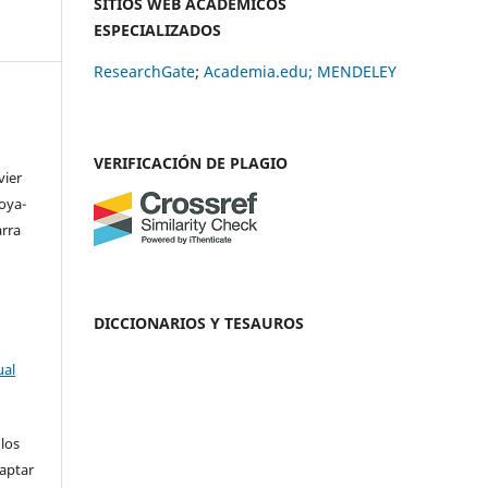
SITIOS WEB ACADÉMICOS
ESPECIALIZADOS
ResearchGate
;
Academia.edu;
MENDELEY
VERIFICACIÓN DE PLAGIO
vier
oya-
rra
DICCIONARIOS Y TESAUROS
ual
 los
daptar