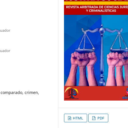
cuador
cuador
o comparado, crimen,
HTML
PDF