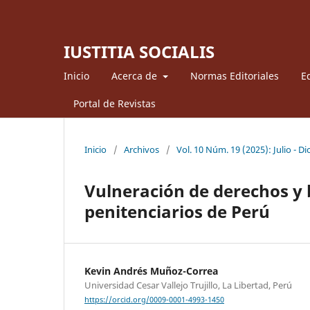
IUSTITIA SOCIALIS
Inicio
Acerca de
Normas Editoriales
Ed
Portal de Revistas
Inicio
/
Archivos
/
Vol. 10 Núm. 19 (2025): Julio - D
Vulneración de derechos y 
penitenciarios de Perú
Kevin Andrés Muñoz-Correa
Universidad Cesar Vallejo Trujillo, La Libertad, Perú
https://orcid.org/0009-0001-4993-1450