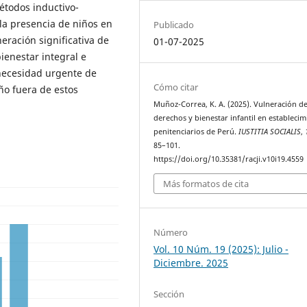
étodos inductivo-
 la presencia de niños en
Publicado
eración significativa de
01-07-2025
enestar integral e
necesidad urgente de
Cómo citar
ño fuera de estos
Muñoz-Correa, K. A. (2025). Vulneración d
derechos y bienestar infantil en establecim
penitenciarios de Perú.
IUSTITIA SOCIALIS
,
85–101.
https://doi.org/10.35381/racji.v10i19.4559
Más formatos de cita
Número
Vol. 10 Núm. 19 (2025): Julio -
Diciembre. 2025
Sección