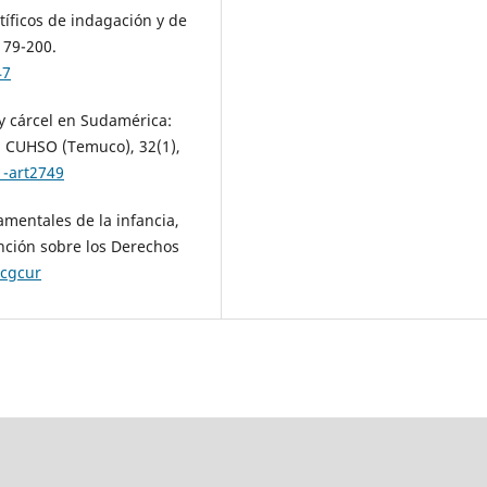
tíficos de indagación y de
179-200.
47
y cárcel en Sudamérica:
. CUHSO (Temuco), 32(1),
1-art2749
mentales de la infancia,
ción sobre los Derechos
/cgcur