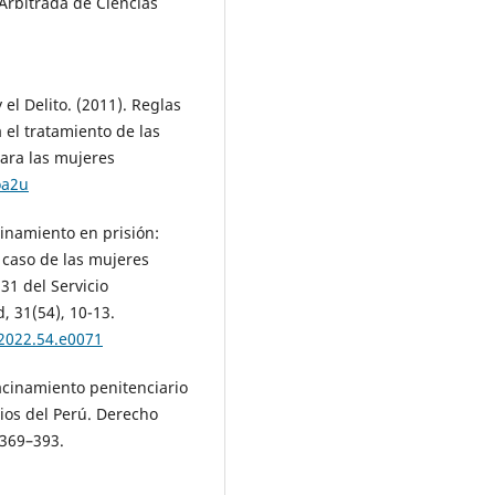
 Arbitrada de Ciencias
el Delito. (2011). Reglas
el tratamiento de las
para las mujeres
oa2u
linamiento en prisión:
l caso de las mujeres
1 del Servicio
, 31(54), 10-13.
.2022.54.e0071
hacinamiento penitenciario
rios del Perú. Derecho
 369–393.