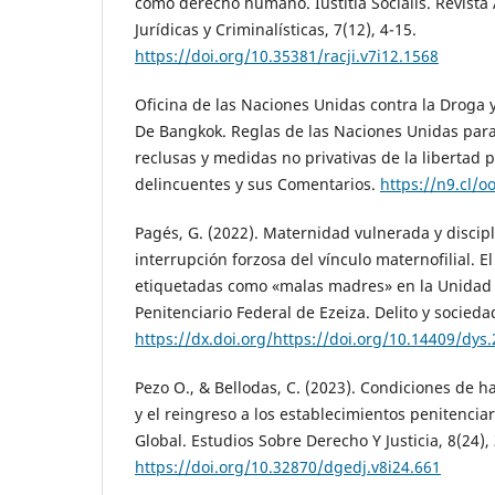
como derecho humano. Iustitia Socialis. Revista
Jurídicas y Criminalísticas, 7(12), 4-15.
https://doi.org/10.35381/racji.v7i12.1568
Oficina de las Naciones Unidas contra la Droga y 
De Bangkok. Reglas de las Naciones Unidas para 
reclusas y medidas no privativas de la libertad 
delincuentes y sus Comentarios.
https://n9.cl/o
Pagés, G. (2022). Maternidad vulnerada y discip
interrupción forzosa del vínculo maternofilial. E
etiquetadas como «malas madres» en la Unidad 3
Penitenciario Federal de Ezeiza. Delito y sociedad
https://dx.doi.org/https://doi.org/10.14409/dys
Pezo O., & Bellodas, C. (2023). Condiciones de 
y el reingreso a los establecimientos penitencia
Global. Estudios Sobre Derecho Y Justicia, 8(24),
https://doi.org/10.32870/dgedj.v8i24.661