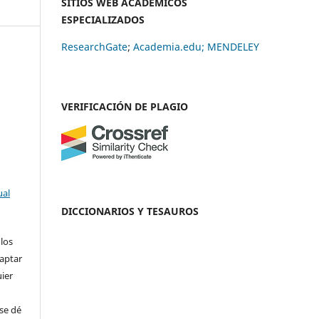
SITIOS WEB ACADÉMICOS
ESPECIALIZADOS
ResearchGate
;
Academia.edu;
MENDELEY
VERIFICACIÓN DE PLAGIO
ual
DICCIONARIOS Y TESAUROS
 los
daptar
uier
se dé