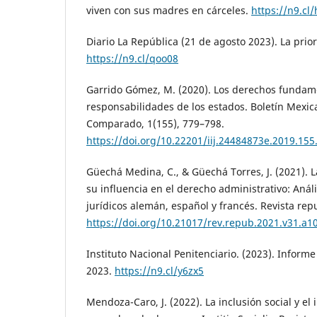
viven con sus madres en cárceles.
https://n9.cl
Diario La República (21 de agosto 2023). La prior
https://n9.cl/qoo08
Garrido Gómez, M. (2020). Los derechos funda
responsabilidades de los estados. Boletín Mexi
Comparado, 1(155), 779–798.
https://doi.org/10.22201/iij.24484873e.2019.155
Güechá Medina, C., & Güechá Torres, J. (2021). L
su influencia en el derecho administrativo: Análi
jurídicos alemán, español y francés. Revista repu
https://doi.org/10.21017/rev.repub.2021.v31.a1
Instituto Nacional Penitenciario. (2023). Informe
2023.
https://n9.cl/y6zx5
Mendoza-Caro, J. (2022). La inclusión social y el 