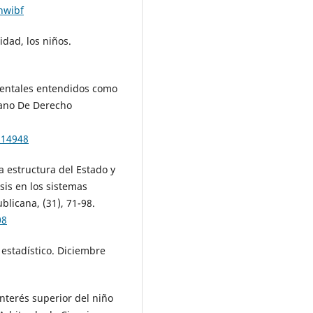
/hwibf
idad, los niños.
mentales entendidos como
cano De Derecho
.14948
a estructura del Estado y
sis en los sistemas
blicana, (31), 71-98.
08
 estadístico. Diciembre
interés superior del niño