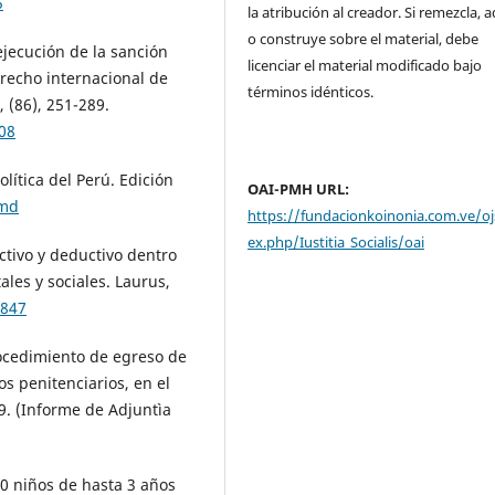
5
la atribución al creador. Si remezcla, 
o construye sobre el material, debe
ejecución de la sanción
licenciar el material modificado bajo
derecho internacional de
términos idénticos.
 (86), 251-289.
08
lítica del Perú. Edición
OAI-PMH URL:
mmd
https://fundacionkoinonia.com.ve/oj
ex.php/Iustitia_Socialis/oai
ctivo y deductivo dentro
ales y sociales. Laurus,
x847
rocedimiento de egreso de
os penitenciarios, en el
9. (Informe de Adjuntìa
00 niños de hasta 3 años