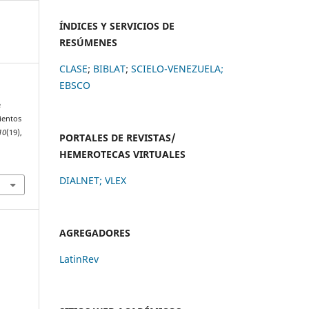
ÍNDICES Y SERVICIOS DE
RESÚMENES
CLASE
;
BIBLAT
;
SCIELO-VENEZUELA;
EBSCO
e
ientos
10
(19),
PORTALES DE REVISTAS/
HEMEROTECAS VIRTUALES
DIALNET
;
VLEX
AGREGADORES
LatinRev