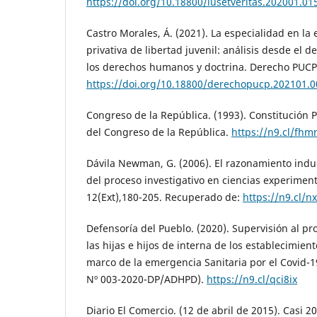
https://doi.org/10.18800/iusetveritas.202001.01
Castro Morales, Á. (2021). La especialidad en la 
privativa de libertad juvenil: análisis desde el 
los derechos humanos y doctrina. Derecho PUCP,
https://doi.org/10.18800/derechopucp.202101.0
Congreso de la República. (1993). Constitución Po
del Congreso de la República.
https://n9.cl/fh
Dávila Newman, G. (2006). El razonamiento indu
del proceso investigativo en ciencias experiment
12(Ext),180-205. Recuperado de:
https://n9.cl/n
Defensoría del Pueblo. (2020). Supervisión al p
las hijas e hijos de interna de los establecimient
marco de la emergencia Sanitaria por el Covid-1
Nº 003-2020-DP/ADHPD).
https://n9.cl/qci8ix
Diario El Comercio. (12 de abril de 2015). Casi 2