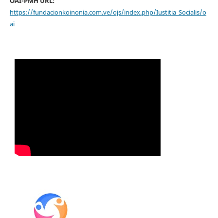
OAI-PMH URL:
https://fundacionkoinonia.com.ve/ojs/index.php/Iustitia_Socialis/o
ai