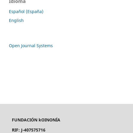
Idioma
Español (España)
English
Open Journal Systems
FUNDACIÓN kOINONÍA
RIF: J-407575716