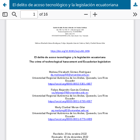
El delito de acoso tecnológico y la legislación ecuatoriana