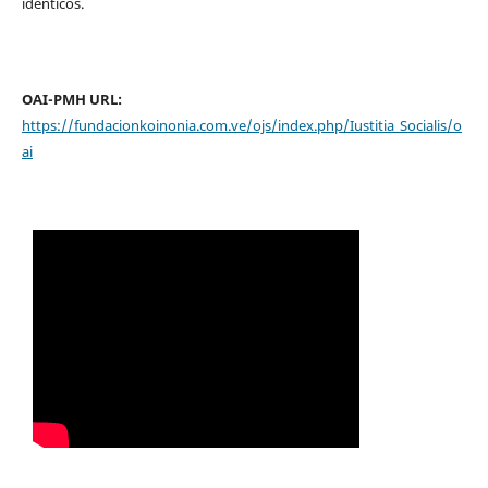
idénticos.
OAI-PMH URL:
https://fundacionkoinonia.com.ve/ojs/index.php/Iustitia_Socialis/o
ai