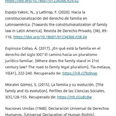
https://doi.org/10.18601/01234366.n29.02
Espejo Yaksic, N., y Lathrop, F. (2020). Hacia la
constitucionalización del derecho de familia en
Latinoamérica. [Towards the constitutionalization of family
law in Latin America]. Revista de Derecho Privado, (38), 89-
116.
https://doi.org/10.18601/01234366.n38.04
Espinoza Collao, Á. (2017). ¿En qué está la familia en el
derecho del siglo XXI? El camino hacia un pluralismo
jurídico familiar. [Where does the family stand in 21st
century law? The road to family legal pluralism]. Tla-melaua,
10(41), 222-240. Recuperado de:
https://n9.cl/9z0vxp
Morales Gómez, S. (2015). La familia y su evolución. [The
family and its evolution]. Perfiles de las Ciencias Sociales,
3(5),128-155. Recuperado de:
https://n9.cl/u8cdw
Naciones Unidas (1948). Declaración Universal de Derechos
Humanos. [Universal Declaration of Human Rights].