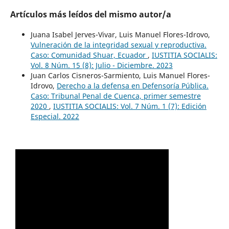
Artículos más leídos del mismo autor/a
Juana Isabel Jerves-Vivar, Luis Manuel Flores-Idrovo,
Vulneración de la integridad sexual y reproductiva.
Caso: Comunidad Shuar, Ecuador
,
IUSTITIA SOCIALIS:
Vol. 8 Núm. 15 (8): Julio - Diciembre. 2023
Juan Carlos Cisneros-Sarmiento, Luis Manuel Flores-
Idrovo,
Derecho a la defensa en Defensoría Pública.
Caso: Tribunal Penal de Cuenca, primer semestre
2020
,
IUSTITIA SOCIALIS: Vol. 7 Núm. 1 (7): Edición
Especial. 2022