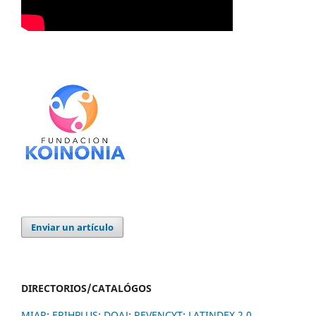
Enviar un artículo
DIRECTORIOS/CATALÓGOS
MIAR
;
ERIHPLUS
;
DOAJ
;
REVENCYT
;
LATINDEX 2.0