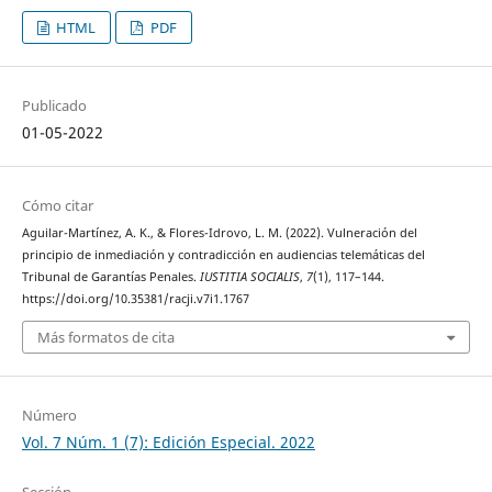
HTML
PDF
Publicado
01-05-2022
Cómo citar
Aguilar-Martínez, A. K., & Flores-Idrovo, L. M. (2022). Vulneración del
principio de inmediación y contradicción en audiencias telemáticas del
Tribunal de Garantías Penales.
IUSTITIA SOCIALIS
,
7
(1), 117–144.
https://doi.org/10.35381/racji.v7i1.1767
Más formatos de cita
Número
Vol. 7 Núm. 1 (7): Edición Especial. 2022