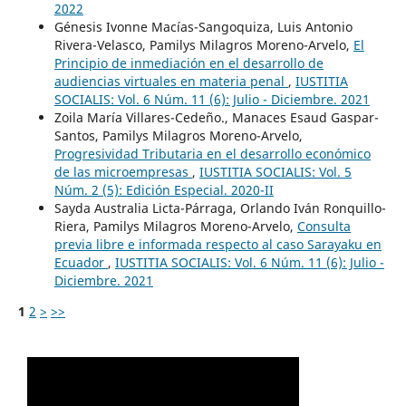
2022
Génesis Ivonne Macías-Sangoquiza, Luis Antonio
Rivera-Velasco, Pamilys Milagros Moreno-Arvelo,
El
Principio de inmediación en el desarrollo de
audiencias virtuales en materia penal
,
IUSTITIA
SOCIALIS: Vol. 6 Núm. 11 (6): Julio - Diciembre. 2021
Zoila María Villares-Cedeño., Manaces Esaud Gaspar-
Santos, Pamilys Milagros Moreno-Arvelo,
Progresividad Tributaria en el desarrollo económico
de las microempresas
,
IUSTITIA SOCIALIS: Vol. 5
Núm. 2 (5): Edición Especial. 2020-II
Sayda Australia Licta-Párraga, Orlando Iván Ronquillo-
Riera, Pamilys Milagros Moreno-Arvelo,
Consulta
previa libre e informada respecto al caso Sarayaku en
Ecuador
,
IUSTITIA SOCIALIS: Vol. 6 Núm. 11 (6): Julio -
Diciembre. 2021
1
2
>
>>