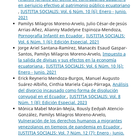
en perjuicio efectivo al patrimonio público ecuatoriano
,
IUSTITIA SOCIALIS: Vol. 6 Núm. 10 (6): Enero - Junio.
2021
Pamilys Milagros Moreno-Arvelo, Julio César-de-Jesús
Arrias-Añez, Alianny Madelyne Espinoza-Mendoza,
Pornografía Infantil en Ecuador
,
IUSTITIA SOCIALIS:
Vol. 6 Núm. 1 (6): Edición Especial. 2021
Jorge Ariel Santana-Ramírez, Manacés Esaud Gaspar-
Santos, Pamilys Milagros Moreno-Arvelo,
Impuesto a
la salida de divisas y sus efectos en la economía
ecuatoriana
,
IUSTITIA SOCIALIS: Vol. 6 Núm. 10 (6):
Enero - Junio. 2021
Erick Reynerio Mendoza-Burgos, Manuel Augusto
Suárez-Albiño, Cinthia Mariela Cajas-Párraga,
Análisis
del divorcio incausado como forma de disolución
conyugal en el Ecuador
,
IUSTITIA SOCIALIS: Vol. 8
Núm. 1 (8): Edición Especial. 2023
Mónica Mabel Morán-Mejía, Rously Eedyah Atencio-
González, Pamilys Milagros Moreno-Arvelo,
Vulneración de los derechos humanos a migrantes
venezolanos en tiempos de pandemia en Ecuador
,
IUSTITIA SOCIALIS: Vol. 7 Núm. 12 (7): Enero - Junio.