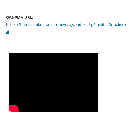
OAI-PMH URL:
https://fundacionkoinonia.com.ve/ojs/index.php/Iustitia_Socialis/o
ai