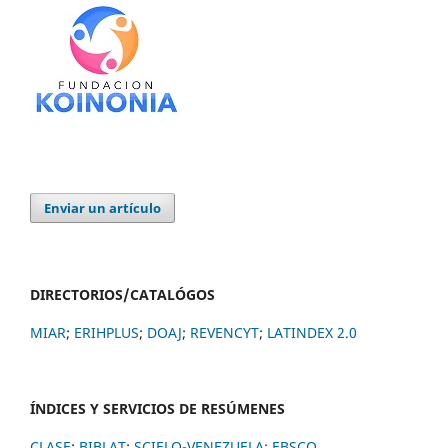
Enviar un artículo
DIRECTORIOS/CATALÓGOS
MIAR
;
ERIHPLUS
;
DOAJ
;
REVENCYT
;
LATINDEX 2.0
ÍNDICES Y SERVICIOS DE RESÚMENES
CLASE
;
BIBLAT
;
SCIELO-VENEZUELA;
EBSCO