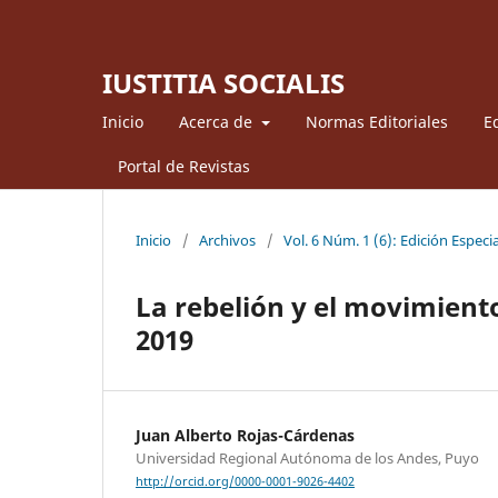
IUSTITIA SOCIALIS
Inicio
Acerca de
Normas Editoriales
Ed
Portal de Revistas
Inicio
/
Archivos
/
Vol. 6 Núm. 1 (6): Edición Especia
La rebelión y el movimient
2019
Juan Alberto Rojas-Cárdenas
Universidad Regional Autónoma de los Andes, Puyo
http://orcid.org/0000-0001-9026-4402