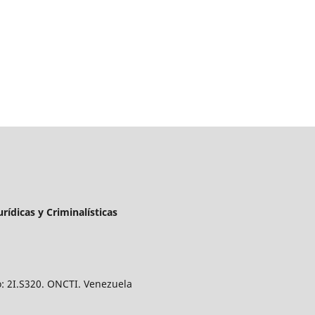
urídicas y Criminalísticas
o: 2I.S320. ONCTI. Venezuela