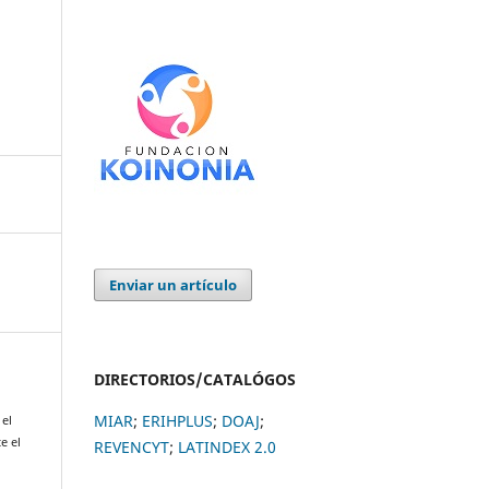
Enviar un artículo
DIRECTORIOS/CATALÓGOS
MIAR
;
ERIHPLUS
;
DOAJ
;
 el
e el
REVENCYT
;
LATINDEX 2.0