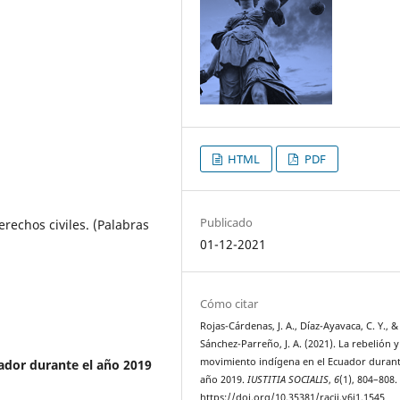
HTML
PDF
Publicado
erechos civiles. (Palabras
01-12-2021
Cómo citar
Rojas-Cárdenas, J. A., Díaz-Ayavaca, C. Y., &
Sánchez-Parreño, J. A. (2021). La rebelión y
movimiento indígena en el Ecuador durant
ador durante el año 2019
año 2019.
IUSTITIA SOCIALIS
,
6
(1), 804–808.
https://doi.org/10.35381/racji.v6i1.1545