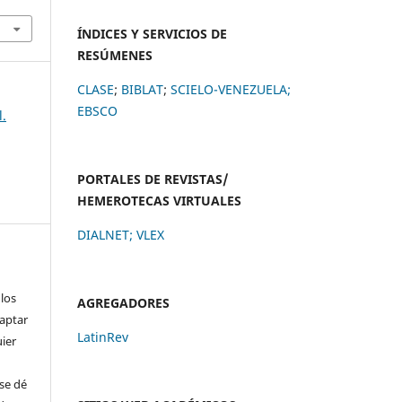
ÍNDICES Y SERVICIOS DE
RESÚMENES
CLASE
;
BIBLAT
;
SCIELO-VENEZUELA;
EBSCO
l.
PORTALES DE REVISTAS/
HEMEROTECAS VIRTUALES
DIALNET
;
VLEX
 los
AGREGADORES
daptar
LatinRev
uier
se dé