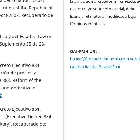
a del Ecuador, (2008).
la atribución al creador. Si remezcla, 
itution of the Republic of
o construye sobre el material, debe
20-oct-2008. Recuperado de
licenciar el material modificado bajo
términos idénticos.
ica y del Estado. [Law on
l Suplemento 35 de 28-
OAI-PMH URL:
https://fundacionkoinonia.com.ve/oj
creto Ejecutivo 883.
ex.php/Iustitia_Socialis/oai
ción de precios y
e 883. Reform of the
s and derivative of
tb
creto Ejecutivo 884.
al. [Executive Decree 884.
itory]. Recuperado de: