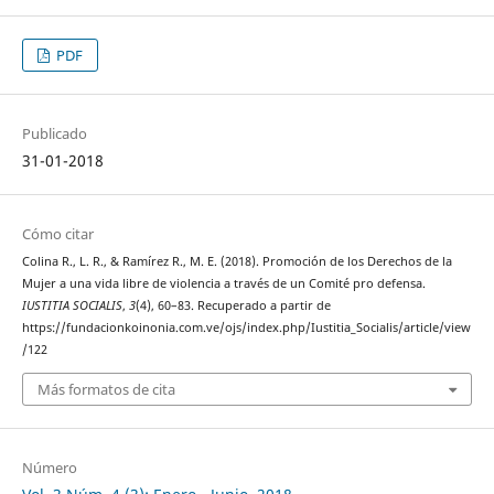
PDF
Publicado
31-01-2018
Cómo citar
Colina R., L. R., & Ramírez R., M. E. (2018). Promoción de los Derechos de la
Mujer a una vida libre de violencia a través de un Comité pro defensa.
IUSTITIA SOCIALIS
,
3
(4), 60–83. Recuperado a partir de
https://fundacionkoinonia.com.ve/ojs/index.php/Iustitia_Socialis/article/view
/122
Más formatos de cita
Número