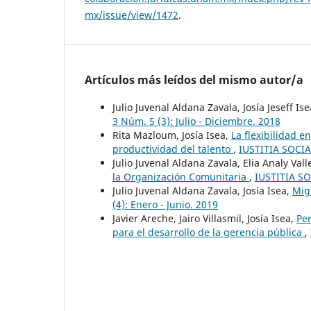
mx/issue/view/1472
.
Artículos más leídos del mismo autor/a
Julio Juvenal Aldana Zavala, Josía Jeseff Is
3 Núm. 5 (3): Julio - Diciembre. 2018
Rita Mazloum, Josía Isea,
La flexibilidad e
productividad del talento
,
IUSTITIA SOCIAL
Julio Juvenal Aldana Zavala, Elia Analy Val
la Organización Comunitaria
,
IUSTITIA SOC
Julio Juvenal Aldana Zavala, Josía Isea,
Mig
(4): Enero - Junio. 2019
Javier Areche, Jairo Villasmil, Josía Isea,
Per
para el desarrollo de la gerencia pública
,