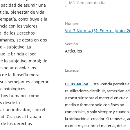
Más formatos de cita
apacidad de asumir una
ticia, bienestar de vida,
empatía, contribuye a la
Número
cia con los valores
Vol. 3 Núm. 4 (3): Enero - Junio. 
al de los Derechos
umanos, se gesta en dos
Sección
o – subjetivo. La
Artículos
e le brinda el ser
lo subjetivo, moral; de
petar o violar los
Licencia
de la filosofía moral
 sus semejantes cooperan
CC BY-NC-SA
: Esta licencia permite a
s axiológicos
reutilizadores distribuir, remezclar, a
erechos humanos como
y construir sobre el material en cualq
s desde lo
medio o formato solo con fines no
r un individuo, sino el
comerciales, y solo siempre y cuando 
d. Gracias al trabajo
la atribución al creador. Si remezcla, 
 de los derechos
o construye sobre el material, debe