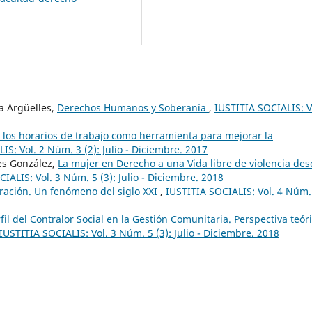
ea Argüelles,
Derechos Humanos y Soberanía
,
IUSTITIA SOCIALIS: V
n los horarios de trabajo como herramienta para mejorar la
IS: Vol. 2 Núm. 3 (2): Julio - Diciembre. 2017
les González,
La mujer en Derecho a una Vida libre de violencia de
IALIS: Vol. 3 Núm. 5 (3): Julio - Diciembre. 2018
ración. Un fenómeno del siglo XXI
,
IUSTITIA SOCIALIS: Vol. 4 Núm.
fil del Contralor Social en la Gestión Comunitaria. Perspectiva teór
IUSTITIA SOCIALIS: Vol. 3 Núm. 5 (3): Julio - Diciembre. 2018