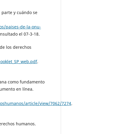
 parte y cuándo se
os/paises-de-la-onu-
onsultado el 07-3-18.
 de los derechos
ooklet_SP_web.pdf
.
umana como fundamento
cumento en línea.
hoshumanos/article/view/7062/7274
.
Derechos humanos.