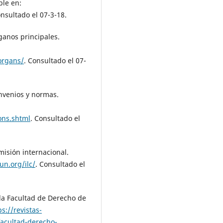
le en:
onsultado el 07-3-18.
ganos principales.
organs/
. Consultado el 07-
nvenios y normas.
ons.shtml
. Consultado el
isión internacional.
.un.org/ilc/
. Consultado el
e la Facultad de Derecho de
ps://revistas-
facultad-derecho-