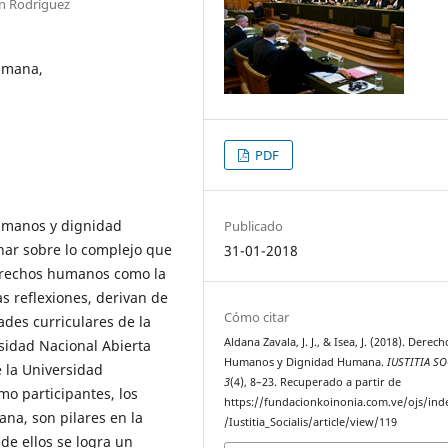
n Rodríguez
umana,
PDF
humanos y dignidad
Publicado
nar sobre lo complejo que
31-01-2018
erechos humanos como la
s reflexiones, derivan de
Cómo citar
des curriculares de la
Aldana Zavala, J. J., & Isea, J. (2018). Derech
sidad Nacional Abierta
Humanos y Dignidad Humana.
IUSTITIA SO
 la Universidad
3
(4), 8–23. Recuperado a partir de
o participantes, los
https://fundacionkoinonia.com.ve/ojs/ind
na, son pilares en la
/Iustitia_Socialis/article/view/119
 de ellos se logra un