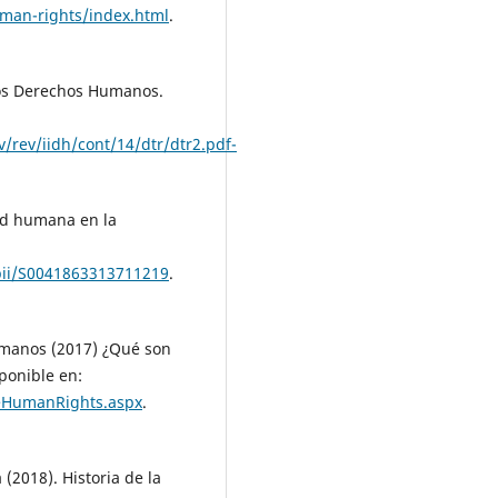
man-rights/index.html
.
los Derechos Humanos.
v/rev/iidh/cont/14/dtr/dtr2.pdf-
dad humana en la
/pii/S0041863313711219
.
umanos (2017) ¿Qué son
ponible en:
eHumanRights.aspx
.
2018). Historia de la