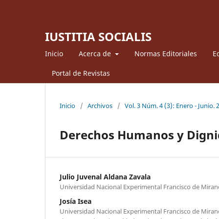
IUSTITIA SOCIALIS
Inicio
Acerca de
Normas Editoriales
Ed
Portal de Revistas
Inicio
/
Archivos
/
Vol. 3 Núm. 4 (3): Enero - Junio. 
Derechos Humanos y Dign
Julio Juvenal Aldana Zavala
Universidad Nacional Experimental Francisco de Mira
Josía Isea
Universidad Nacional Experimental Francisco de Miran