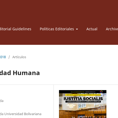
itorial Guidelines
Políticas Editoriales
Actual
Archiv
2018
/
Artículos
idad Humana
nda
da Universidad Bolivariana