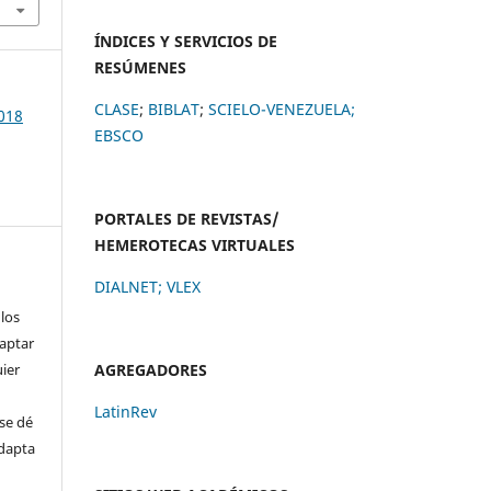
ÍNDICES Y SERVICIOS DE
RESÚMENES
CLASE
;
BIBLAT
;
SCIELO-VENEZUELA;
2018
EBSCO
PORTALES DE REVISTAS/
HEMEROTECAS VIRTUALES
DIALNET
;
VLEX
 los
daptar
uier
AGREGADORES
LatinRev
se dé
adapta