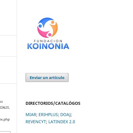
Enviar un artículo
os
DIRECTORIOS/CATALÓGOS
CIALIS
,
MIAR
;
ERIHPLUS
;
DOAJ
;
ex.php
REVENCYT
;
LATINDEX 2.0