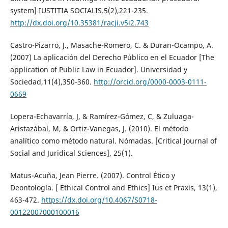
system] IUSTITIA SOCIALIS.5(2),221-235.
http://dx.doi.org/10.35381/racji.v5i2.743
Castro-Pizarro, J., Masache-Romero, C. & Duran-Ocampo, A.
(2007) La aplicación del Derecho Público en el Ecuador [The
application of Public Law in Ecuador]. Universidad y
Sociedad,11(4),350-360.
http://orcid.org/0000-0003-0111-
0669
Lopera-Echavarría, J, & Ramírez-Gómez, C, & Zuluaga-
Aristazábal, M, & Ortiz-Vanegas, J. (2010). El método
analítico como método natural. Nómadas. [Critical Journal of
Social and Juridical Sciences], 25(1).
Matus-Acuña, Jean Pierre. (2007). Control Ético y
Deontología. [ Ethical Control and Ethics] Ius et Praxis, 13(1),
463-472.
https://dx.doi.org/10.4067/S0718-
00122007000100016