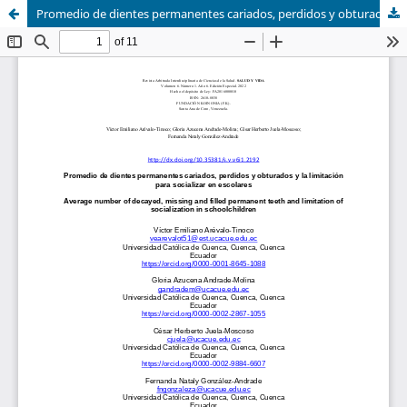
Promedio de dientes permanentes cariados, perdidos y obturados y la limitación para socializar en escolares