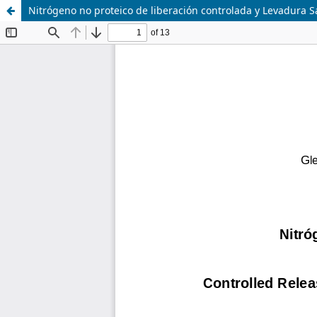
Nitrógeno no proteico de liberación controlada y Levadura 