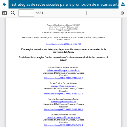
Estrategias de redes sociales para la promoción de macanas artesanales de la provincia del Azuay