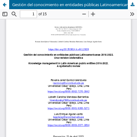
Gestión del conocimiento en entidades públicas Latinoamericanas 2016-2022. Una revision sistemática