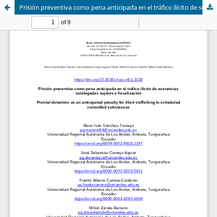
Prisión preventiva como pena anticipada en el tráfico ilícito de sustancias catalogadas sujetas a fiscalización