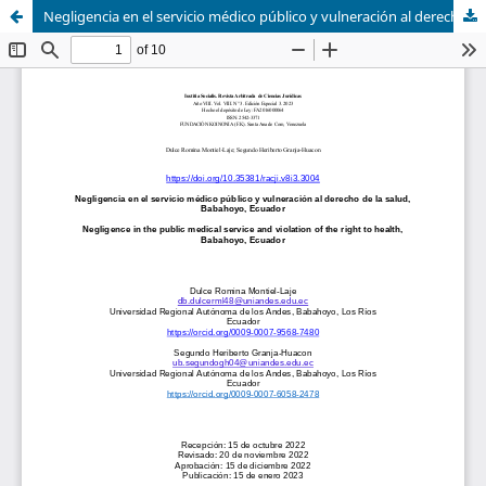
Negligencia en el servicio médico público y vulneración al derecho de la salud, Babahoyo, Ecuador