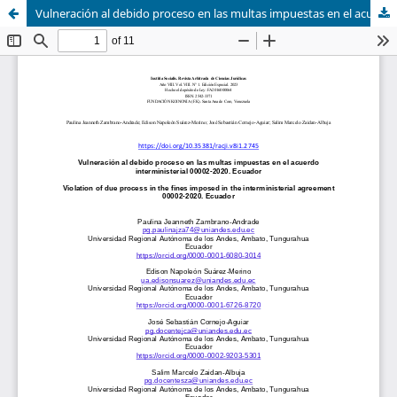
Vulneración al debido proceso en las multas impuestas en el acuerdo interministerial 00002-2020. Ecuador