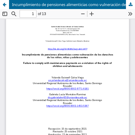
Incumplimiento de pensiones alimenticias como vulneración de los derechos de los niños, niñas y adolescentes