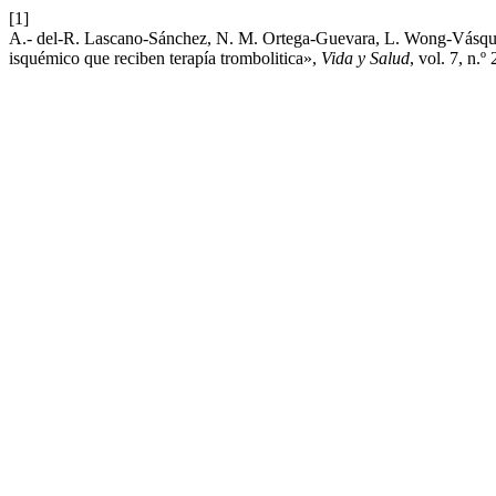
[1]
A.- del-R. Lascano-Sánchez, N. M. Ortega-Guevara, L. Wong-Vásque
isquémico que reciben terapía trombolitica»,
Vida y Salud
, vol. 7, n.º