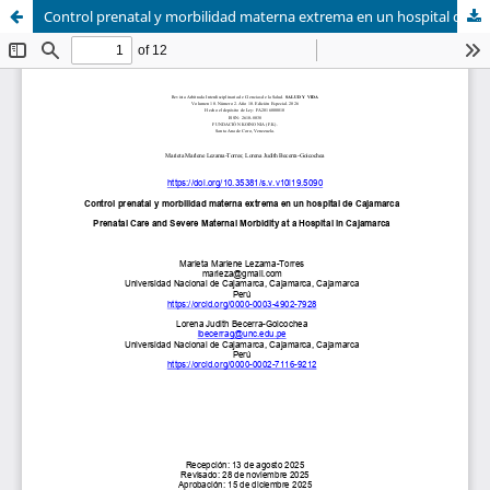
Control prenatal y morbilidad materna extrema en un hospital de Cajamarca