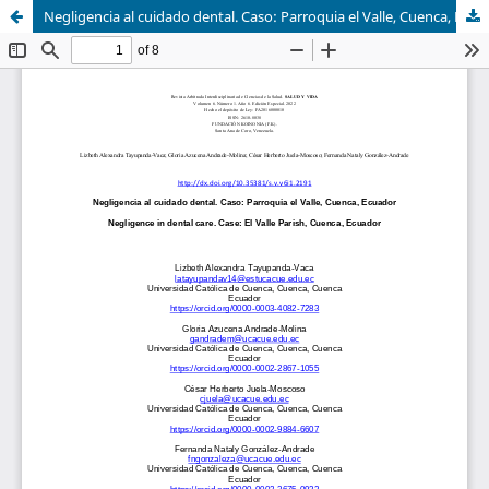
Negligencia al cuidado dental. Caso: Parroquia el Valle, Cuenca, Ecuador