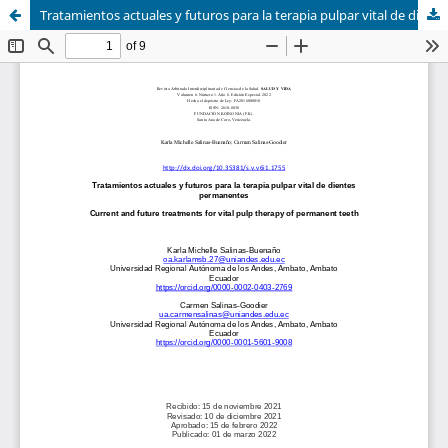
Tratamientos actuales y futuros para la terapia pulpar vital de dientes permanentes