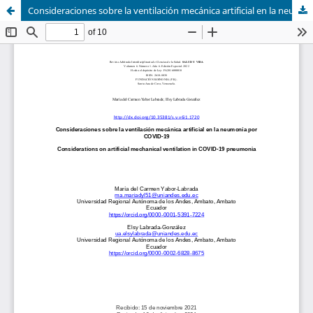
Consideraciones sobre la ventilación mecánica artificial en la neumonía por COVID-19