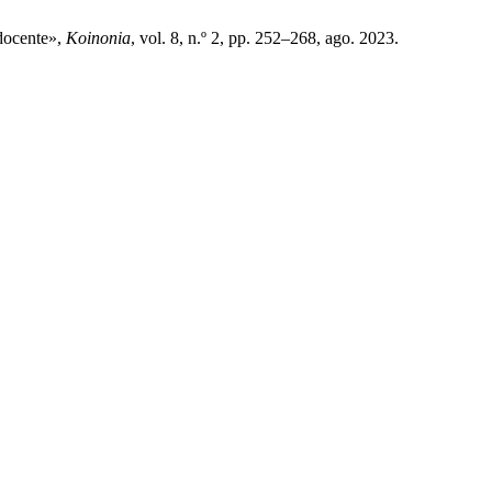
 docente»,
Koinonia
, vol. 8, n.º 2, pp. 252–268, ago. 2023.