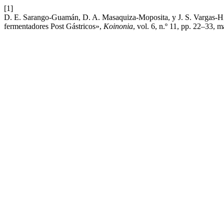
[1]
D. E. Sarango-Guamán, D. A. Masaquiza-Moposita, y J. S. Vargas-Hid
fermentadores Post Gástricos»,
Koinonia
, vol. 6, n.º 11, pp. 22–33, m