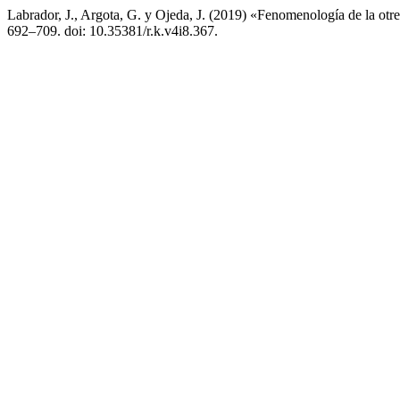
Labrador, J., Argota, G. y Ojeda, J. (2019) «Fenomenología de la otre
692–709. doi: 10.35381/r.k.v4i8.367.