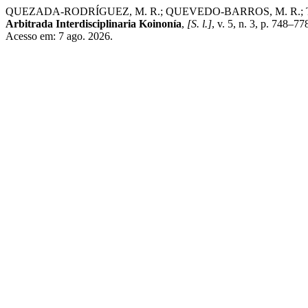
QUEZADA-RODRÍGUEZ, M. R.; QUEVEDO-BARROS, M. R.; TORRES-P
Arbitrada Interdisciplinaria Koinonía
,
[S. l.]
, v. 5, n. 3, p. 748–7
Acesso em: 7 ago. 2026.