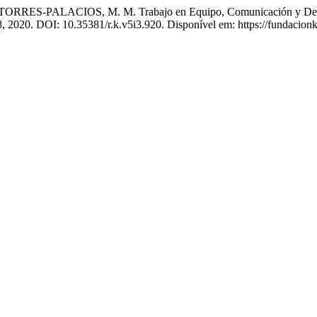
ALACIOS, M. M. Trabajo en Equipo, Comunicación y Desempeño 
78, 2020. DOI: 10.35381/r.k.v5i3.920. Disponível em: https://fundacion